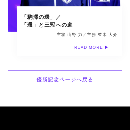
「駒澤の環」／
「環」と三冠への道
主将 山野 力／主務 並木 大介
優勝記念ページへ戻る