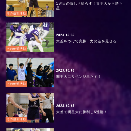
1巡目の悔しさ晴らす！青学大から勝ち
星
その他部活動
2023.10.20
大差をつけて完勝！力の差を見せる
その他部活動
2023.10.16
関学大にリベンジ果たす！
その他部活動
2023.10.15
大差で明星大に勝利し6連勝！
その他部活動