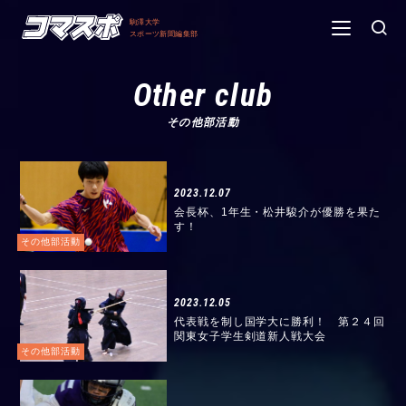
駒澤大学
スポーツ新聞編集部
Other club
その他部活動
2023.12.07
会長杯、1年生・松井駿介が優勝を果た
す！
その他部活動
2023.12.05
代表戦を制し国学大に勝利！ 第２４回
関東女子学生剣道新人戦大会
その他部活動