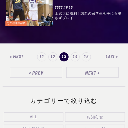
2023.10.10
上武大に勝利！課題の留学生相手にも臆
さずプレイ
その他部活動
11
12
13
14
15
« FIRST
LAST »
<
PREV
NEXT
>
カテゴリーで絞り込む
ALL
お知らせ