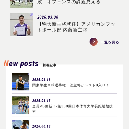
敗 オフェンスの課題見える
2026.03.30
【駒大新主将就任】アメリカンフッ
トボール部 内藤新主将
一覧を見る
New posts
新着記事
2026.06.18
関東学生卓球選手権 管主将がベスト8入り！
2026.06.15
全員PB更新！-第330回日本体育大学長距離競技
会-
2026.06.13