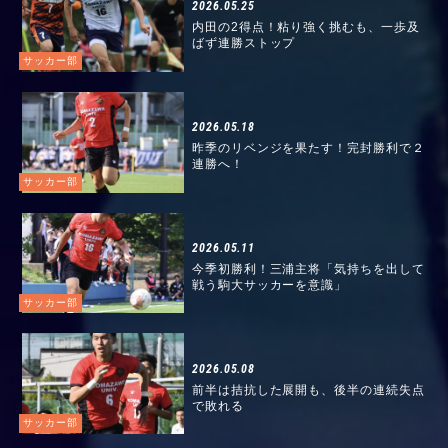
2026.05.25
内田の2得点！粘り強く挑むも、一歩及
ばず連勝ストップ
サッカー部
2026.05.18
昨季のリベンジを果たす！完封勝利で２
連勝へ！
サッカー部
2026.05.11
今季初勝利！三浦主将「気持ちを出して
戦う駒大サッカーを意識」
サッカー部
2026.05.08
前半は拮抗した展開も、後半の連続失点
で敗れる
サッカー部