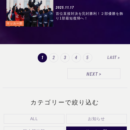
2025.11.17
首位直接対決を完封勝利！２部優勝を飾
り1部最短復帰へ！
サッカー部
1
2
3
4
5
LAST »
NEXT
>
カテゴリーで絞り込む
ALL
お知らせ