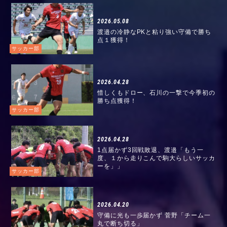
2026.05.08
渡邉の冷静なPKと粘り強い守備で勝ち
点１獲得！
サッカー部
2026.04.28
惜しくもドロー、石川の一撃で今季初の
勝ち点獲得！
サッカー部
2026.04.28
1点届かず3回戦敗退、渡邉「もう一
度、１から走りこんで駒大らしいサッカ
ーを」」
サッカー部
2026.04.20
守備に光も一歩届かず 菅野「チーム一
丸で断ち切る」