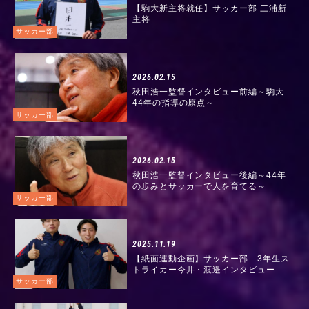
【駒大新主将就任】サッカー部 三浦新
主将
サッカー部
2026.02.15
秋田浩一監督インタビュー前編～駒大
44年の指導の原点～
サッカー部
2026.02.15
秋田浩一監督インタビュー後編～44年
の歩みとサッカーで人を育てる～
サッカー部
2025.11.19
【紙面連動企画】サッカー部 3年生ス
トライカー今井・渡邉インタビュー
サッカー部