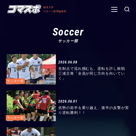
駒澤大学
スポーツ新聞編集部
Soccer
サッカー部
2026.06.08
先制点で流れ掴むも、逆転を許し敗戦
三浦主将「全員が同じ方向を向いてい
く」
サッカー部
2026.06.01
劣勢の前半を乗り越え、後半の反撃が実
り逆転勝利！！
サッカー部