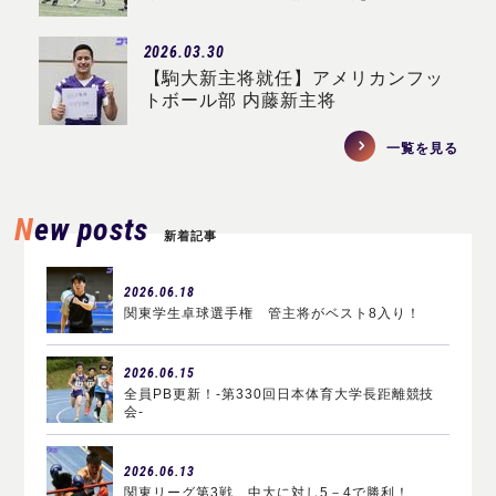
2026.03.30
【駒大新主将就任】アメリカンフッ
トボール部 内藤新主将
一覧を見る
New posts
新着記事
2026.06.18
関東学生卓球選手権 管主将がベスト8入り！
2026.06.15
全員PB更新！-第330回日本体育大学長距離競技
会-
2026.06.13
関東リーグ第3戦、中大に対し5－4で勝利！