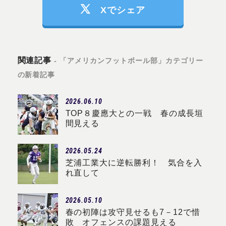
Xでシェア
関連記事
- 「アメリカンフットボール部」カテゴリー
の新着記事
2026.06.10
TOP８慶應大との一戦 春の成長垣
間見える
2026.05.24
芝浦工業大に逆転勝利！ 気合を入
れ直して
2026.05.10
春の初陣は攻守見せるも7－12で惜
敗 オフェンスの課題見える