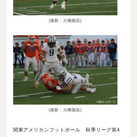
(撮影：大﨑陽凪)
(撮影：大﨑陽凪)
関東アメリカンフットボール 秋季リーグ第4