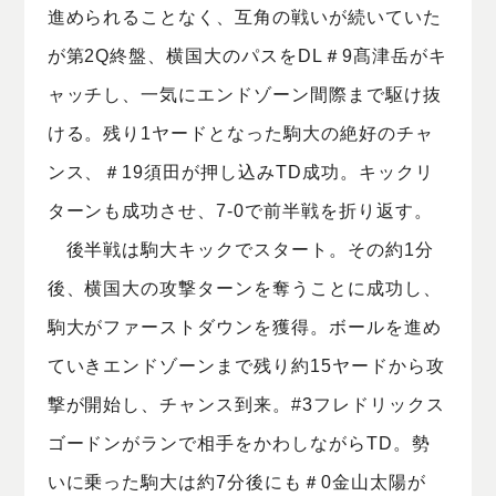
進められることなく、互角の戦いが続いていた
が第2Q終盤、横国大のパスをDL＃9髙津岳がキ
ャッチし、一気にエンドゾーン間際まで駆け抜
ける。残り1ヤードとなった駒大の絶好のチャ
ンス、＃19須田が押し込みTD成功。キックリ
ターンも成功させ、7-0で前半戦を折り返す。
後半戦は駒大キックでスタート。その約1分
後、横国大の攻撃ターンを奪うことに成功し、
駒大がファーストダウンを獲得。ボールを進め
ていきエンドゾーンまで残り約15ヤードから攻
撃が開始し、チャンス到来。#3フレドリックス
ゴードンがランで相手をかわしながらTD。勢
いに乗った駒大は約7分後にも＃0金山太陽が