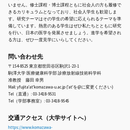
いません。修士課程・博士課程ともに社会人の方も履修で
きるカリキュラムとなっており、社会人学生も歓迎しま
す。研究テーマはその学生の希望に応えられるテーマを準
備しています。熱意のある学生はぜひ私たちとともに研究
を行い、日本の医学を発展させましょう。進学を希望され
る方は、ぜひ一度見学にいらしてください。
問い合わせ先
〒154-8525 東京都世田谷区駒沢1-23-1
駒澤大学 医療健康科学部 診療放射線技術科学科
准教授 藤田 幸男
Mail: yfujita'at'komazawa-u.ac.jp ('at'を@に変更ください)
Tel（直通）: 03-3418-9531
Tel（学部事務室）: 03-3418-9545
交通アクセス（大学サイトへ）
https://www.komazawa-