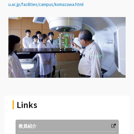
u.ac.jp/facilities/campus/komazawa.html
Links
教員紹介
学