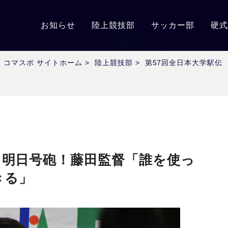
お知らせ
陸上競技部
サッカー部
硬式
コマスポ サイトホーム
>
陸上競技部
>
第57回全日本大学駅伝
 明日号砲！藤田監督「誰を使っ
きる」