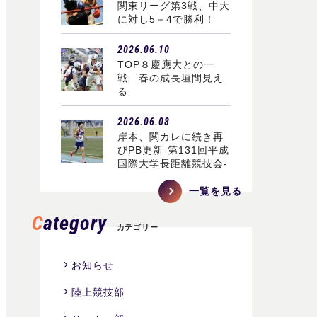
関東リーグ第3戦、中大
に対し5－4で勝利！
2026.06.10
TOP８慶應大との一
戦 春の成長垣間見え
る
2026.06.08
岸本、関カレに続き再
びPB更新-第131回平成
国際大学長距離競技会-
一覧を見る
Category
カテゴリー
お知らせ
陸上競技部