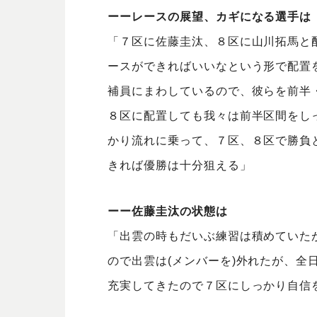
ーーレースの展望、カギになる選手は
「７区に佐藤圭汰、８区に山川拓馬と
ースができればいいなという形で配置を
補員にまわしているので、彼らを前半
８区に配置しても我々は前半区間をし
かり流れに乗って、７区、８区で勝負
きれば優勝は十分狙える」
ーー佐藤圭汰の状態は
「出雲の時もだいぶ練習は積めていた
ので出雲は(メンバーを)外れたが、全
充実してきたので７区にしっかり自信