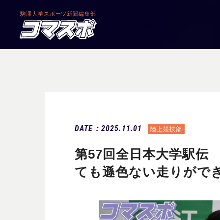
駒澤大学
スポーツ新聞編集部
DATE：2025.11.01
陸上競技部
第57回全日本大学駅伝
ても遜色ない走りがで