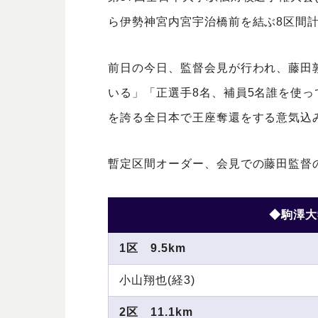
ら伊勢神宮内宮宇治橋前を結ぶ8区間計1
前日の今日、監督会見が行われ、藤田
いる」「正選手8名、補員5名誰を使
を誇る全日本で王座奪還をする意気込
暫定区間オーダー、会見での藤田監督
◆駒澤大
1区 9.5km
小山翔也(経3)
2区 11.1km