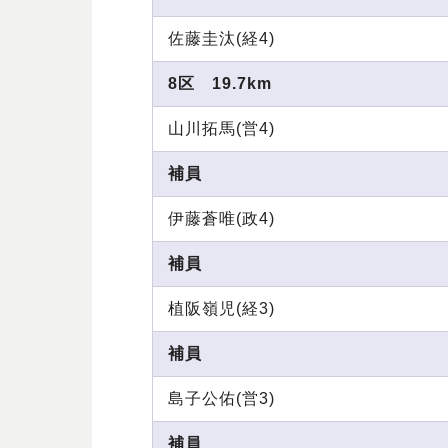
佐藤圭汰(経4)
8区 19.7km
山川拓馬(営4)
補員
伊藤蒼唯(政4)
補員
植阪嶺児(経3)
補員
島子公佑(営3)
補員