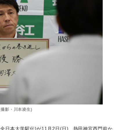
(撮影・川本凌生)
全日本大学駅伝)が11月2日(日)、熱田神宮西門前か