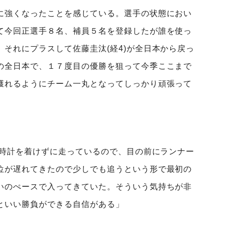
に強くなったことを感じている。選手の状態におい
て今回正選手８名、補員５名を登録したが誰を使っ
それにプラスして佐藤圭汰(経4)が全日本から戻っ
の全日本で、１７度目の優勝を狙って今季ここまで
獲れるようにチーム一丸となってしっかり頑張って
ら時計を着けずに走っているので、目の前にランナー
位が遅れてきたので少しでも追うという形で最初の
いのぺースで入ってきていた。そういう気持ちが非
といい勝負ができる自信がある」