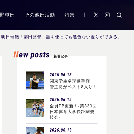
野球部
その他部活動
特集
 明日号砲！藤田監督「誰を使っても遜色ない走りができる」
New posts
新着記事
2026.06.18
関東学生卓球選手権
管主将がベスト8入り！
2026.06.15
全員PB更新！-第330回
日本体育大学長距離競
技会-
2026.06.13