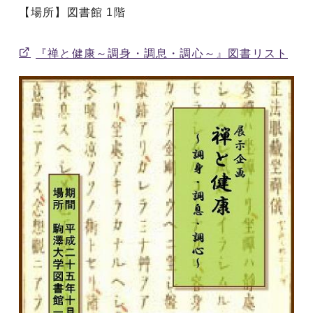
【場所】図書館 1階
『禅と健康～調身・調息・調心～』図書リスト