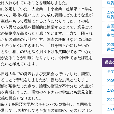
受け入れられていることを理解しました。
報
に設定していた「大企業・中小企業・起業家・市場を
20
ついて、規模の違いによって成功要因にどのような差が
報
て実感をもって理解できるようになりました。その結
吉
という異なる立場を横断的に検証することで、業界ごと
ニ
究の解像度が高まったと感じています。一方で、限られ
主
るための質問の設計や仕方、調査の段取りなどには課題
20
いものも多く出てきました。「何を明らかにしたいの
果
ことや、相手の話を深く掘り下げる質問ができていなか
題があることが明確になりました。今回出てきた課題を
過去
きたいと考えています。
全
日越大学での発表および交流会も行いました。調査し
することは苦戦をしましたが、新たな挑戦となりまし
20
理解が曖昧だった点や、論理の整理が不十分だった点が
20
性を実感しました。現地のベトナムの学生とも意見交換
意義な機会となりました。
20
大久保ゼミを駒澤大学駒沢キャンパスに招待し、合同発表
20
を通して、現地でしてきた質問の意図や、そのヒアリン