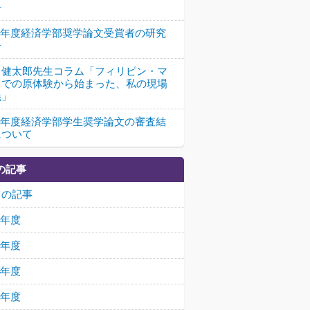
告
25年度経済学部奨学論文受賞者の研究
告
田健太郎先生コラム「フィリピン・マ
ラでの原体験から始まった、私の現場
義」
25年度経済学部学生奨学論文の審査結
について
の記事
ての記事
26年度
25年度
24年度
23年度