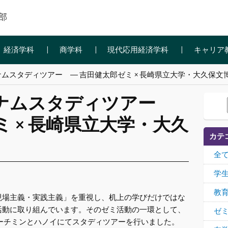
部
経済学科
商学科
現代応用経済学科
キャリア
ムスタディツアー ― 吉田健太郎ゼミ × 長崎県立大学・大久保文博
ナムスタディツアー
ミ × 長崎県立大学・大久
カテ
全
学
教
場主義・実践主義」を重視し、机上の学びだけではな
活動に取り組んでいます。そのゼミ活動の一環として、
ゼ
ムのホーチミンとハノイにてスタディツアーを行いました。