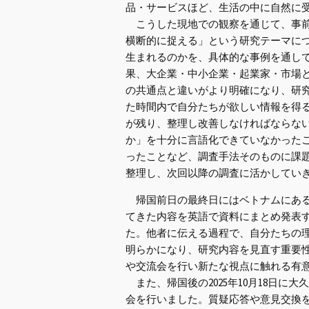
品・サービスほど、生活の中に自然に
こうした現地での観察を通じて、事前
横断的に捉える」という研究テーマに
生まれるのかを、具体的な事例を通し
果、大企業・中小企業・起業家・市場
の共通点と違いがより明確になり、研
た時間内で自分たちが欲しい情報を得
が残り、整理し改善しなければならな
か」を十分に言語化できていなかった
ったことなど、調査手法そのものに課
整理し、次回以降の調査に活かしてい
帰国前日の最終日にはベトナムにある
てきた内容を英語で資料にまとめ発表
た。他者に伝える過程で、自分たちの
明らかになり、研究内容を見直す重要
や交流会を行い新たな視点に触れる有
また、帰国後の2025年10月18日に
会を行いました。質疑応答や意見交換