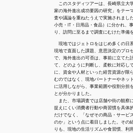
このスタディツアーは、長崎県立大学
家の海外進出成功要因の研究」をテー
査や議論を重ねたうえで実施されまし
小売・IT・日用品・食品）に分かれ、
り、訪問に至るまで調査にむけた準備
現地ではジェトロをはじめ多くの日系
現地で直面した課題、意思決定のプロ
で、海外進出の可否は、事前に立てた
て、どのように判断し、柔軟に対応し
に、資金や人材といった経営資源が限
むのではなく、現地パートナーやネッ
に活用しながら、事業範囲や役割分担
とが分かりました。
また、市場調査では店舗や街の観察に
捉えにくい消費者行動や商習慣を具体
だけでなく、「なぜその商品・サービ
のか」という点に着目しました。その
りも、現地の生活リズムや食習慣、利