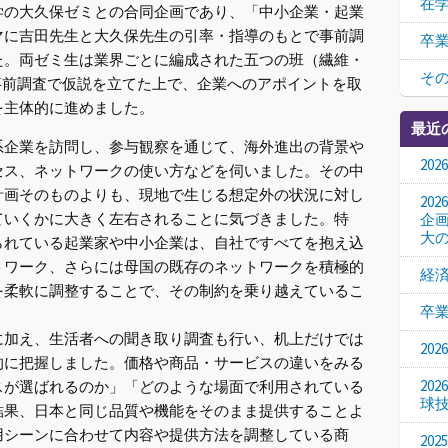
在
の大久保ゼミとの合同企画であり、「中小企業・起業
マに吉田先生と大久保先生の引率・指導のもとで事前調
卒
た。両ゼミ生は業界ごとに編成された五つの班（繊維・
そ
事前調査で仮説を立てた上で、企業へのアポイントを取
を主体的に進めました。
最近
企業を訪問し、参与観察を通じて、海外進出の背景や
20
セス、ネットワークの使い方などを伺いました。その中
計画そのものよりも、現地で生じる想定外の状況に対し
20
ていくかに大きく左右されることに気づきました。特
企
大
られている起業家や中小企業は、自社ですべてを抱え込
トワーク、さらには母国の既存のネットワークを積極的
経
を柔軟に調整することで、その制約を乗り越えているこ
卒
加え、生活者への聞き取り調査も行い、机上だけでは
20
的に把握しました。価格や商品・サービスの違いをみる
20
スが選ばれるのか」「どのような場面で利用されている
球
結果、日本と同じ品質や機能をそのまま提供することよ
用シーンに合わせて内容や提供方法を調整している商
20