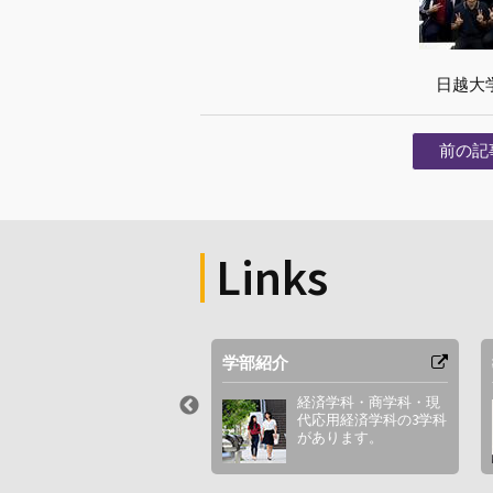
日越大
前の記
Links
セス
学部紹介
最寄駅やキャンパス周
経済学科・商学科・現
辺図など。
代応用経済学科の3学科
があります。