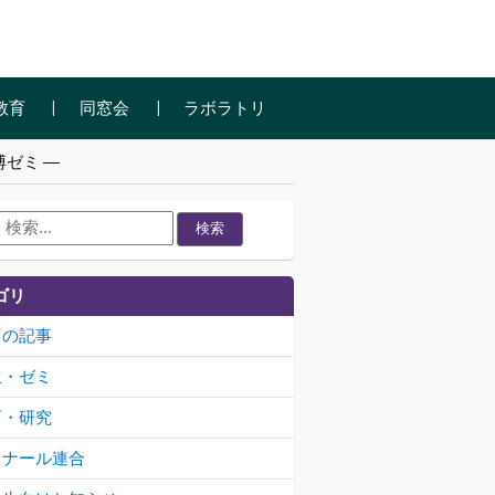
教育
同窓会
ラボラトリ
ゼミ ―
検索
ゴリ
ての記事
生・ゼミ
育・研究
ミナール連合