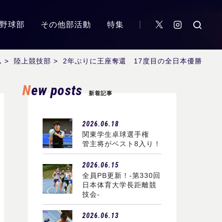
野球部
その他部活動
特集
ム
>
陸上競技部
>
2年ぶりに王座奪還 17度目の全日本優勝
New posts
新着記事
2026.06.18
関東学生卓球選手権
管主将がベスト8入り！
2026.06.15
全員PB更新！-第330回
日本体育大学長距離競
技会-
2026.06.13