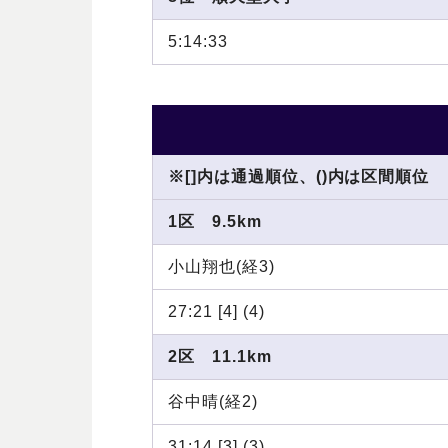
5:14:33
※[]内は通過順位、()内は区間順位
1区 9.5km
小山翔也(経3)
27:21 [4] (4)
2区 11.1km
谷中晴(経2)
31:14 [3] (3)