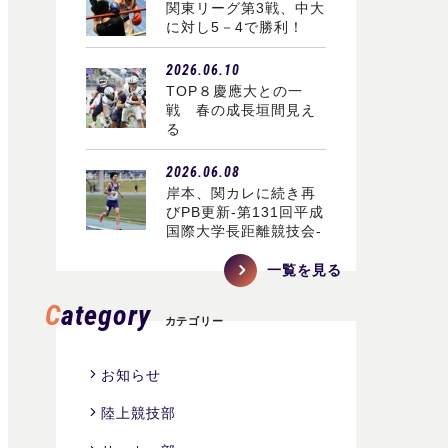
関東リーグ第3戦、中大
に対し5－4で勝利！
2026.06.10
TOP８慶應大との一
戦 春の成長垣間見え
る
2026.06.08
岸本、関カレに続き再
びPB更新-第131回平成
国際大学長距離競技会-
一覧を見る
Category
カテゴリー
お知らせ
陸上競技部