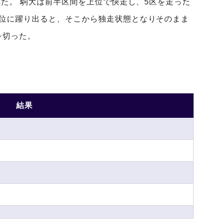
われた。 駒大は前半区間を上位で快走し、5区を走った
首位に躍り出ると、そこから独走状態となりそのまま
を切った。
結果