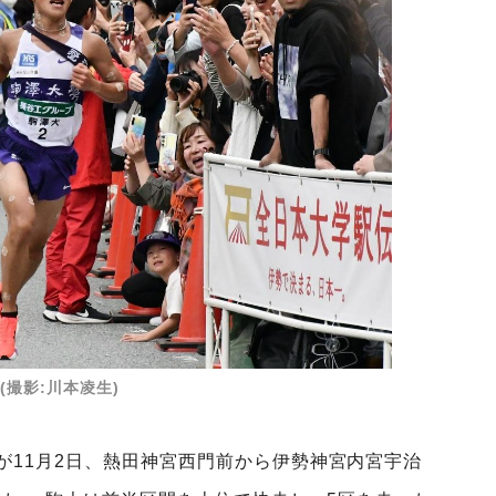
(撮影:川本凌生)
が11月2日、熱田神宮西門前から伊勢神宮内宮宇治