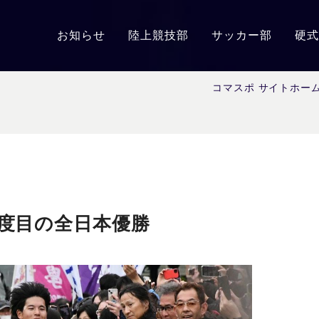
お知らせ
陸上競技部
サッカー部
硬式
コマスポ サイトホー
7度目の全日本優勝