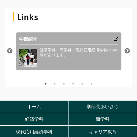
Links
学部紹介
教
経済学科・商学科・現代応用経済学科の3学
科があります。
ホーム
学部長あいさつ
経済学科
商学科
現代応用経済学科
キャリア教育