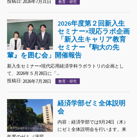
投稿日:
2026年7月31日
教育・研究
2026年度第２回新入生
セミナー×現応ラボ企画
「新入生キャリア教育
セミナー『駒大の先
輩』を囲む会」開催報告
新入生セミナー×現代応用経済学科ラボラトリの企画とし
て、2026年５月28日に「...
投稿日:
2026年7月28日
教育・研究
経済学部ゼミ全体説明
会
内容：経済学部では9月24日（木）
にゼミ全体説明会を行います。来
年度のゼミ（演習...