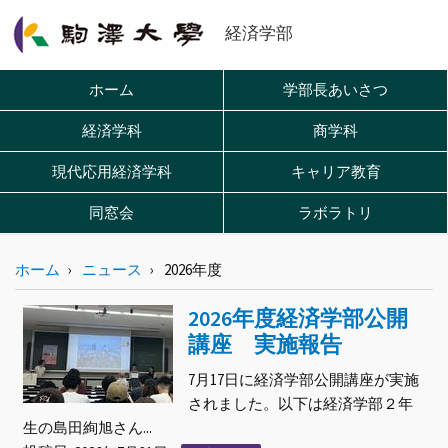
経済学部
ホーム
学部長あいさつ
経済学科
商学科
現代応用経済学科
キャリア教育
同窓会
ラボラトリ
ホーム
ニュース
2026年度
2026年度経済学部公開
講座 実施報告
7月17日に経済学部公開講座が実施
されました。以下は経済学部２年
生の島田絢旭さん...