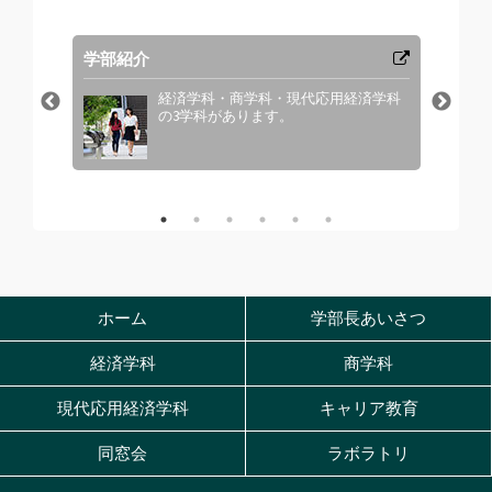
学部紹介
教員
。
経済学科・商学科・現代応用経済学科
の3学科があります。
ホーム
学部長あいさつ
経済学科
商学科
現代応用経済学科
キャリア教育
同窓会
ラボラトリ