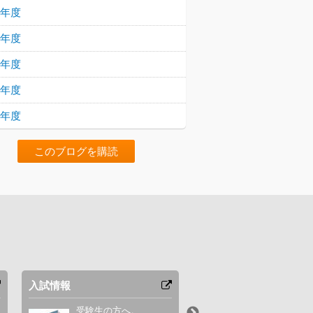
22年度
21年度
20年度
19年度
18年度
このブログを購読
入試情報
カリキュラム
受験生の方へ。
設置科目を紹介