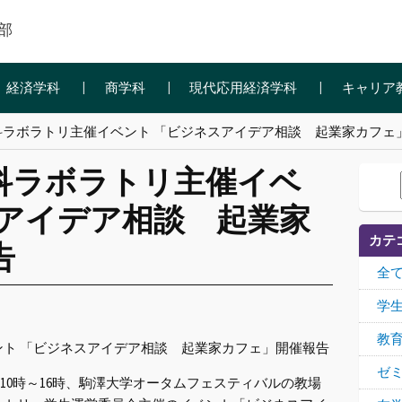
部
経済学科
商学科
現代応用経済学科
キャリア
科ラボラトリ主催イベント 「ビジネスアイデア相談 起業家カフェ
科ラボラトリ主催イベ
スアイデア相談 起業家
カテ
告
全
学
教
ト 「ビジネスアイデア相談 起業家カフェ」開催報告
ゼ
両日10時～16時、駒澤大学オータムフェスティバルの教場