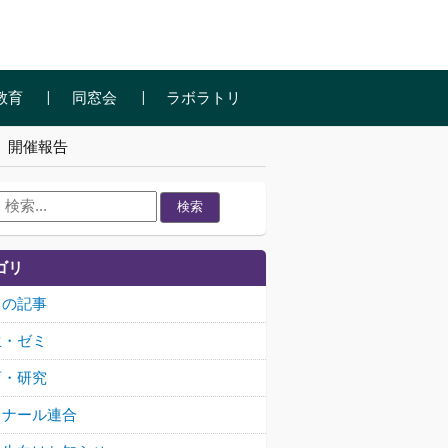
教育
同窓会
ラボラトリ
」開催報告
検索
ゴリ
ての記事
生・ゼミ
育・研究
ミナール連合