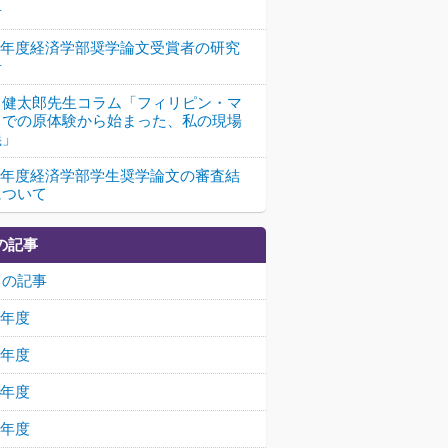
告
25年度経済学部奨学論文受賞者の研究
告
田健太郎先生コラム「フィリピン・マ
ラでの原体験から始まった、私の現場
義」
25年度経済学部学生奨学論文の審査結
について
の記事
ての記事
26年度
25年度
24年度
23年度