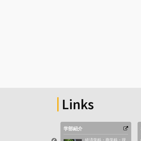
Links
セス
学部紹介
最寄駅やキャンパス周
経済学科・商学科・現