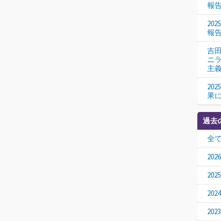
報
20
報
吉
ニ
主
20
果
過去
全
20
20
20
20