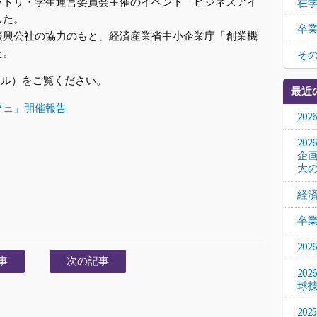
ラトリ・学生運営委員会主催のイベント「ビジネスアイ
在
した。
卒
振興公社の協力のもと、経済産業省中小企業庁「創業機
た。
そ
イル）をご覧ください。
最近
フェ」開催報告
20
20
企
大
経
卒
20
事
次の記事
20
球
20