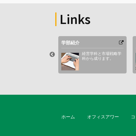
Links
セス
学部紹介
最寄り駅やキャンパス
経営学科と市場戦略学
周辺図など。
科から成ります。
ホーム
オフィスアワー
コ