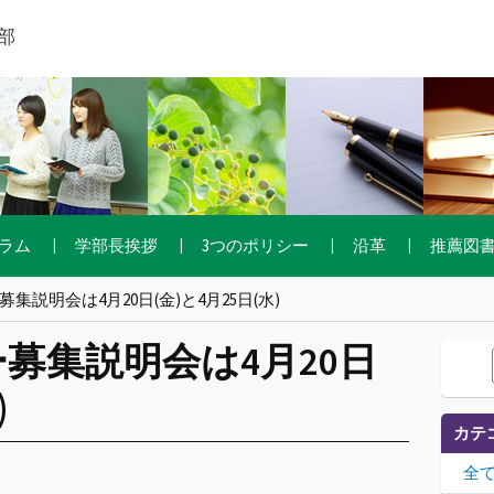
部
ラム
学部長挨拶
3つのポリシー
沿革
推薦図
募集説明会は4月20日(金)と4月25日(水)
ー募集説明会は4月20日
)
カテ
全