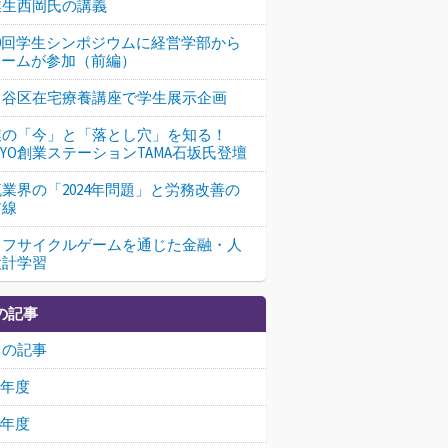
業生西岡氏の講義
10回学生シンポジウムに経営学部から
チームが参加（前編）
田谷区在宅療養講座で学生展示企画
業の「今」と「落とし穴」を知る！
KYO創業ステーションTAMA石坂氏登壇
業界の「2024年問題」と労務改善の
前線
イフサイクルゲームを通じた金融・人
設計学習
の記事
ての記事
25年度
24年度