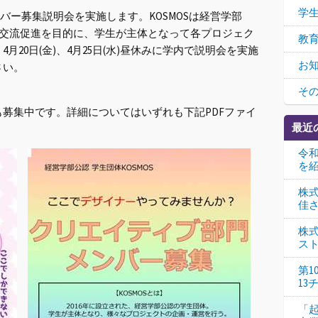
学
ンバー募集説明会を実施します。KOSMOSは経営学部
の交流促進を目的に、学生が主体となって各プロジェク
教
20日(金)、4月25日(水)昼休みに学内で説明会を実施
お
さい。
そ
募集中です。詳細についてはいずれも下記PDFファイ
最近
令
を
株
佳
株
ス
第
13
「