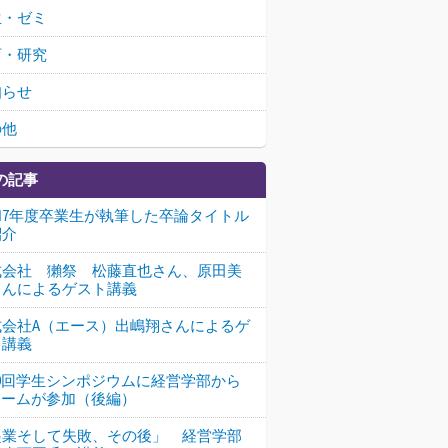
生・ゼミ
育・研究
知らせ
の他
の記事
和7年度卒業生が執筆した卒論タイトル
紹介
式会社 獺祭 松藤直也さん、原田美
さんによるゲスト講義
式会社A（エース）出嶋翔さんによるゲ
ト講義
10回学生シンポジウムに経営学部から
チームが参加（後編）
起業そして失敗、その後」 経営学部