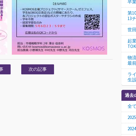
卒
第
13
世
起
TO
物流
最
事
次の記事
ラ
生
過去
全
20
20