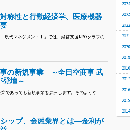
20
20
対称性と行動経済学、医療機器
要
20
20
2日の「現代マネジメントⅠ」では、経営支援NPOクラブの
20
20
20
事の新規事業 ～全日空商事 武
20
氏が登壇～
20
業であっても新規事業を展開します。そのような...
20
20
ーシップ、金融業界とは―金利が
益