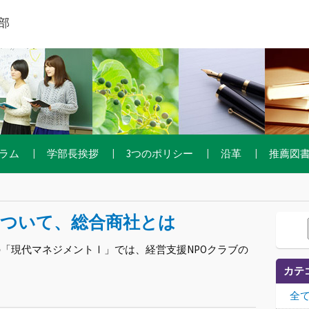
部
ラム
学部長挨拶
3つのポリシー
沿革
推薦図
について、総合商社とは
9日の「現代マネジメントⅠ」では、経営支援NPOクラブの
カテ
全