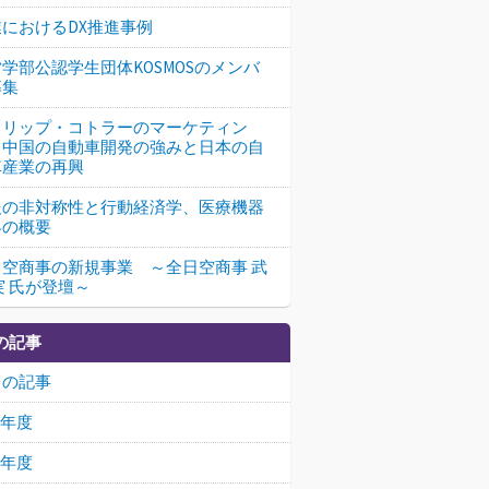
業におけるDX推進事例
学部公認学生団体KOSMOSのメンバ
募集
ィリップ・コトラーのマーケティン
、中国の自動車開発の強みと日本の自
車産業の再興
報の非対称性と行動経済学、医療機器
界の概要
日空商事の新規事業 ～全日空商事 武
実 氏が登壇～
の記事
ての記事
26年度
25年度