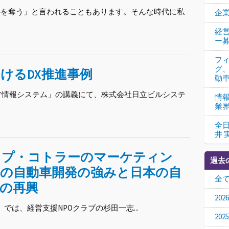
仕事を奪う」と言われることもあります。そんな時代に私
企
経営
ー
フ
グ
けるDX推進事例
動
経営情報システム」の講義にて、株式会社日立ビルシステ
情
業
全
井 
ップ・コトラーのマーケティン
過去
国の自動車開発の強みと日本の自
全
の再興
20
」では、経営支援NPOクラブの杉田一志...
20