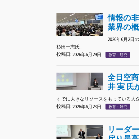
情報の非
業界の概
2026年6月
杉田一志氏...
投稿日:
2026年6月29日
教育・研究
全日空商
井 実 
すでに大きなリソースをもっている大企
投稿日:
2026年6月23日
教育・研究
リーダ
戻り最高