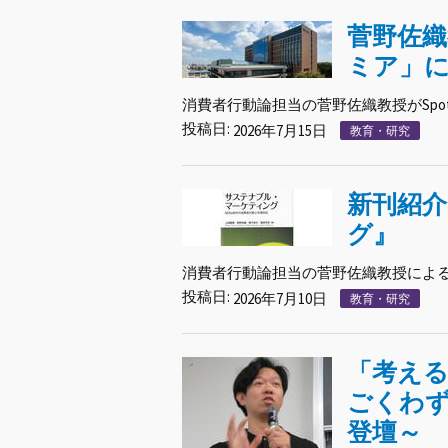
菅野佐織
ミア」
消費者⾏動論担当の菅野佐織教授がSpot
投稿日:
2026年7月15日
教育・研究
新刊紹
グ』
消費者行動論担当の菅野佐織教授による『サ
投稿日:
2026年7月10日
教育・研究
「考え
ごくわず
登壇～