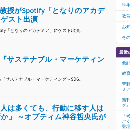
学
教授がSpotify「となりのアカデ
教
にゲスト出演
お
ify「となりのアカデミア」にゲスト出演...
そ
最近
介『サステナブル・マーケティン
会
教
ステナブル・マーケティング -- SDG...
菅野
ミ
新
グ
る人は多くても、行動に移す人は
か」 ～オプティム神谷哲央氏が
「
ご
登