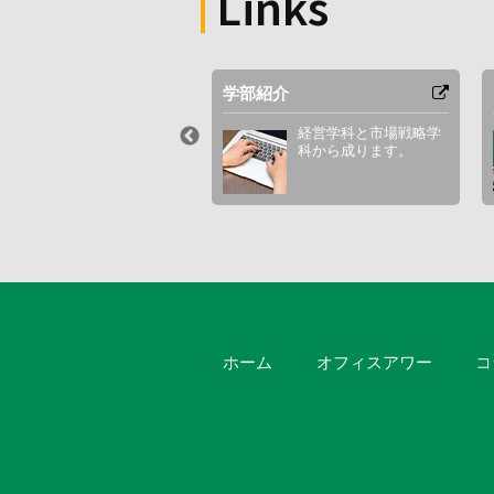
Links
セス
学部紹介
最寄り駅やキャンパス
経営学科と市場戦略学
周辺図など。
科から成ります。
ホーム
オフィスアワー
コ