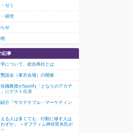
生・ゼミ
育・研究
知らせ
の他
の記事
計学について、総合商社とは
育懇談会（東京会場）の開催
佐織教授がSpotify「となりのアカデ
ア」にゲスト出演
刊紹介『サステナブル・マーケティン
』
考える人は多くても、行動に移す人は
くわずか」 ～オプティム神谷哲央氏が
壇～