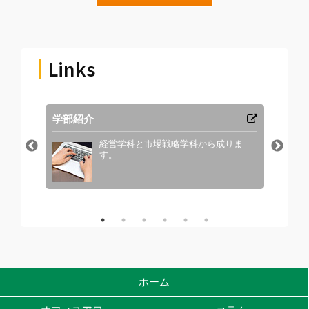
Links
学部紹介
カリ
ど。
経営学科と市場戦略学科から成りま
す。
ホーム