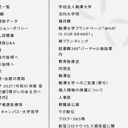
式一覧
学校法人駒澤大学
出願
法科大学院
選抜データ
種月館
ション・ポリシー
駒澤大学ブランドページ「WHAT
IS OUR BRAND?」
入試概要
禅ブランディング
選抜Q&A
図書館360°バーチャル施設案
表
内
員の皆様へ
教育後援会
の皆様へ
同窓会
求
駒澤会
題・出題の意図
駒澤大学へのご支援（寄付）
 2027（令和9）年度 受
個人情報の保護について
配慮【障がいのある方へ
案内】
人事部
学者選抜要項
教職員公募
ンキャンパス・大学見学
ラボ駅伝
ブログ・SNS等
新型コロナウイルス感染症に関