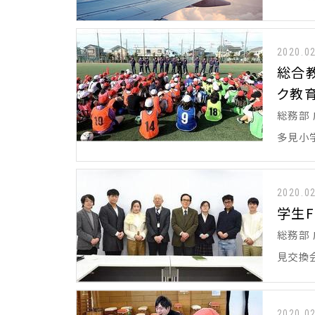
2020.0
総合
ク教
総務部 
多見小
2020.0
学生
総務部 
見交換
2020.0