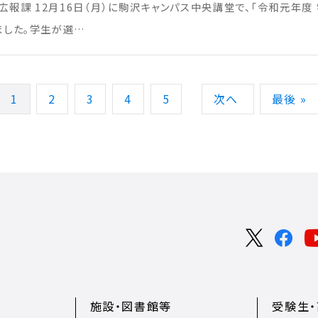
広報課 12月16日（月）に駒沢キャンパス中央講堂で、「令和元年
ました。学生が選…
1
2
3
4
5
次へ
最後 »
施設・図書館等
受験生