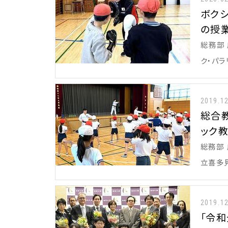
ボク
の授
総務部
ク・パラ
2019.1
総合
ック
総務部 
立喜多
2019.1
「令