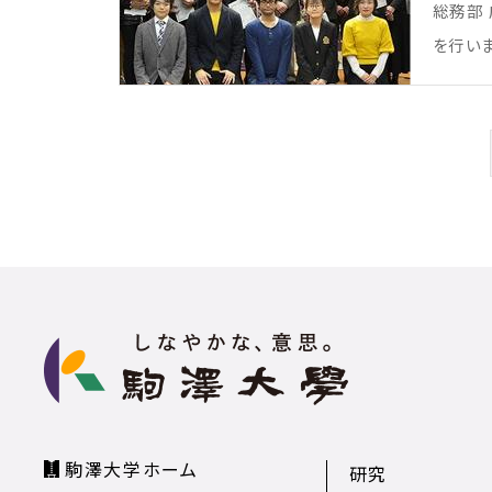
総務部 
を行い
駒澤大学ホーム
研究