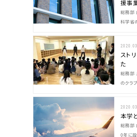
援事
総務部
科学省
2020.0
スト
た
総務部 
のクラ
2020.0
本学
総務部
0年に