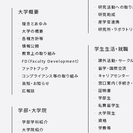
研究活動への取り
大学概要
研究助成
産学官連携
理念とあゆみ
研究所・ラボラト
大学の概要
各種方針等
情報公開
学生生活・就職
教育上の取り組み
課外活動・サーク
FD（Faculty Development）
留学・国際交流
ファクトブック
キャリアセンター
コンプライアンス等の取り組み
窓口案内（手続き・
告知・お知らせ
証明書
広報誌
学部生
私費留学生
学部・大学院
大学院生
資格
学部学科紹介
学費等
大学院紹介