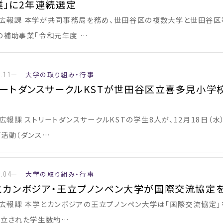
業」に2年連続選定
 広報課 本学が共同事務局を務め、世田谷区の複数大学と世田谷区
の補助事業「令和元年度 …
大学の取り組み・行事
3.11
リートダンスサークルKSTが世田谷区立喜多見小学
広報課 ストリートダンスサークルKSTの学生8人が、12月18日（
ブ活動（ダンス…
大学の取り組み・行事
3.04
とカンボジア・王立プノンペン大学が国際交流協定
 広報課 本学とカンボジアの王立プノンペン大学は「国際交流協定」を
設立された学生数約…