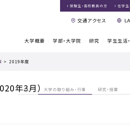
受験生・高校教員
の方
在学生
交通アクセス
大学概要
学部・大学院
研究
学生生活
事
>
2019年度
020年3月）
ALL
大学の取り組み・行事
研究・授業