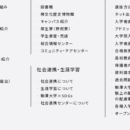
組み
図書館
選抜方
禅文化歴史博物館
ネット
キャンパス紹介
入学者
リ紹介
厚生寮（野尻寮）
アドミッ
学生食堂・売店
大学院
総合情報センター
入学者
コミュニティ・ケアセンター
合格発
高校教
ル紹介
保護者
社会連携・生涯学習
資料請
過去問
届出）
社会連携について
駒澤大学
生涯学習について
験上の
駒澤大学×SDGs
の配慮
社会連携センターについて
各種入
オープ