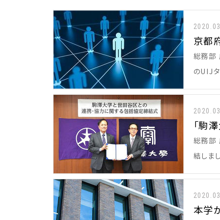
2020.0
京都
総務部
のUI
2020.0
「駒
総務部
結しま
2020.0
本学