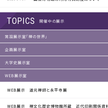
開催中の展示
常設展示室「禅の世界」
企画展示室
大学史展示室
WEB展示室
WEB展示 道元禅師と永平寺展
WEB展示 禅文化歴史博物館所蔵 近代印刷関係資