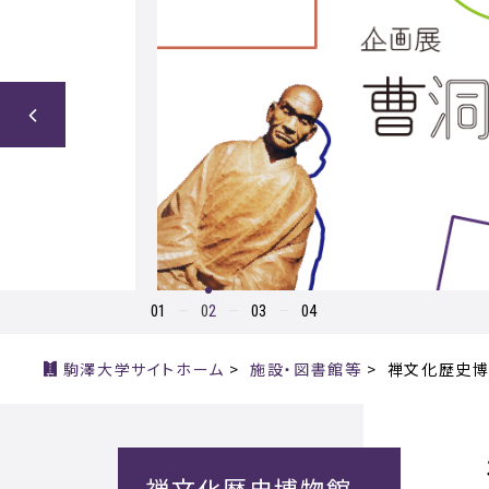
1
2
3
4
駒澤大学サイトホーム
>
施設・図書館等
>
禅文化歴史
禅文化歴史博物館