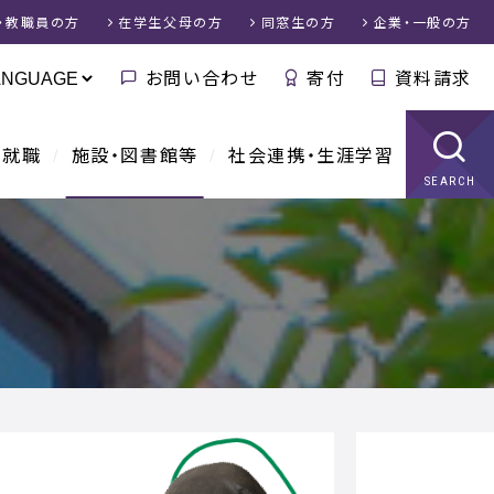
・教職員
の方
在学生父母
の方
同窓生
の方
企業・一般
の方
お問い合わせ
寄付
資料請求
・就職
施設・図書館等
社会連携・生涯学習
SEARCH