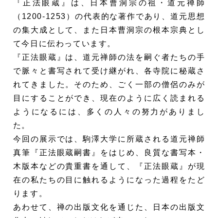
『正法眼蔵』は、日本曹洞宗の祖・道元禅師
（1200-1253）の代表的な著作であり、道元思想
の集大成として、また日本曹洞宗の根本宗典とし
て今日に伝わっています。
『正法眼蔵』は、道元禅師の法を嗣ぐ者たちの手
で脈々と書写されて受け継がれ、各寺院に秘蔵さ
れてきました。そのため、ごく一部の僧侶のみが
目にすることができ、現在のように広く読まれる
ようになるには、多くの人々の努力がありまし
た。
今回の展示では、駒澤大学に所蔵される道元禅師
真筆『正法眼蔵嗣書』をはじめ、良質な書写本・
木版本などの貴重書を通して、『正法眼蔵』が現
在の私たちの目に触れるようになった過程をたど
ります。
あわせて、禅の出版文化を通じた、日本の出版文