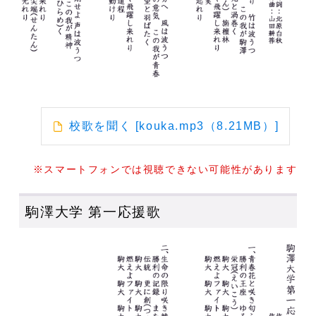
校歌を聞く [kouka.mp3（8.21MB）]
※スマートフォンでは視聴できない可能性があります
駒澤大学 第一応援歌