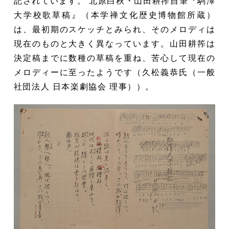
記されています。 北原白秋・山田耕筰自筆『駒澤
大学校歌草稿』（本学禅文化歴史博物館所蔵）
は、最初期のスケッチとみられ、そのメロディは
現在のものと大きく異なっています。山田耕筰は
決定稿までに数種の草稿を重ね、苦心して現在の
メロディーに至ったようです（久松義恭氏（一般
社団法人 日本楽劇協会 理事））。