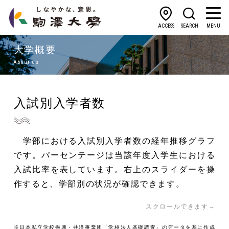
ACCESS
SEARCH
MENU
大学概要
About us
入試別入学者数
学部における入試別入学者数の経年推移グラフ
です。パーセンテージは当該年度入学生における
入試比率を表しています。右上のスライダーを操
作すると、学部別の状況が確認できます。
スクロールできます→
※日本私立学校振興・共済事業団「学校法人基礎調査」のデータを基に作成