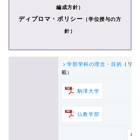
編成方針）
ディプロマ・ポリシー
（学位授与の方
針）
（リン
学部学科の理念・目的
載）
駒澤大学
仏教学部