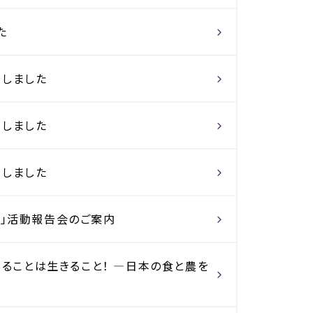
た
開しました
開しました
開しました
ト」活動報告会のご案内
べることは生きること！ ―日本の食と農を