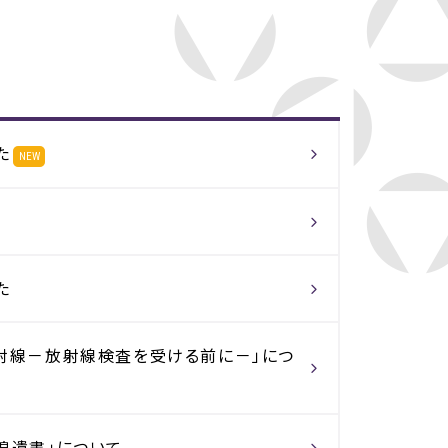
た
NEW
て
た
放射線－放射線検査を受ける前に－」につ
煌遺書」について