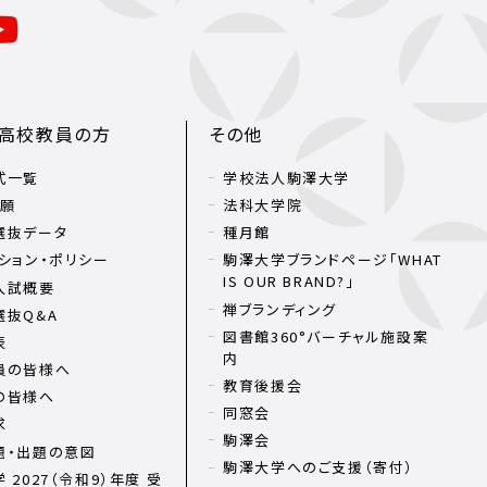
・高校教員の方
その他
式一覧
学校法人駒澤大学
出願
法科大学院
選抜データ
種月館
ション・ポリシー
駒澤大学ブランドページ「WHAT
IS OUR BRAND?」
入試概要
禅ブランディング
選抜Q&A
図書館360°バーチャル施設案
表
内
員の皆様へ
教育後援会
の皆様へ
同窓会
求
駒澤会
題・出題の意図
駒澤大学へのご支援（寄付）
 2027（令和9）年度 受