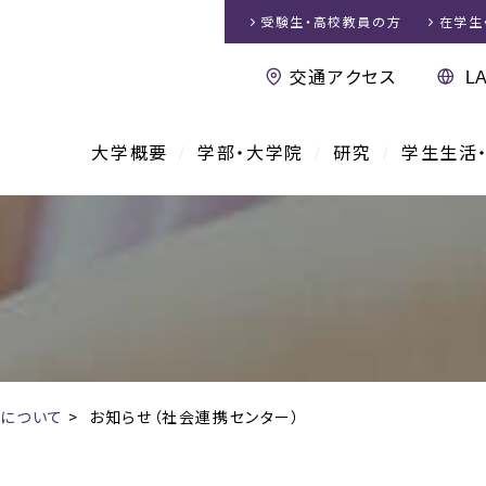
受験生・高校教員
の方
在学生
交通アクセス
大学概要
学部・大学院
研究
学生生活
について
>
お知らせ（社会連携センター）