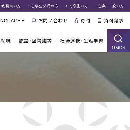
・教職員
の方
在学生父母
の方
同窓生
の方
企業・一般
の方
お問い合わせ
寄付
資料請求
・就職
施設・図書館等
社会連携・生涯学習
SEARCH