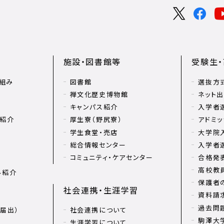
施設・図書館等
受験生
組み
図書館
選抜方
禅文化歴史博物館
ネット
キャンパス紹介
入学者
リ紹介
厚生寮（野尻寮）
アドミッ
学生食堂・売店
大学院
総合情報センター
入学者
コミュニティ・ケアセンター
合格発
高校教
ル紹介
保護者
社会連携・生涯学習
資料請
過去問
届出）
社会連携について
駒澤大学
生涯学習について