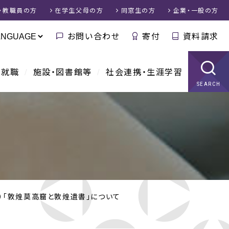
・教職員
の方
在学生父母
の方
同窓生
の方
企業・一般
の方
お問い合わせ
寄付
資料請求
・就職
施設・図書館等
社会連携・生涯学習
SEARCH
面）「敦煌莫高窟と敦煌遺書」について