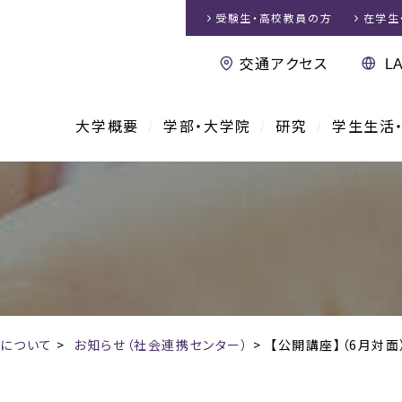
受験生・高校教員
の方
在学生
交通アクセス
大学概要
学部・大学院
研究
学生生活
について
>
お知らせ（社会連携センター）
>
【公開講座】（6月対