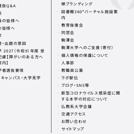
禅ブランディング
選抜Q&A
図書館360°バーチャル施設案
表
内
員の皆様へ
教育後援会
の皆様へ
同窓会
求
駒澤会
題・出題の意図
駒澤大学へのご支援（寄付）
 2027（令和9）年度 受
個人情報の保護について
配慮【障がいのある方へ
案内】
人事部
学者選抜要項
教職員公募
ンキャンパス・大学見学
ラボ駅伝
ブログ・SNS等
新型コロナウイルス感染症に関
する本学の対応について
仏教系大学会議
交通アクセス
お問い合わせ
サイトマップ