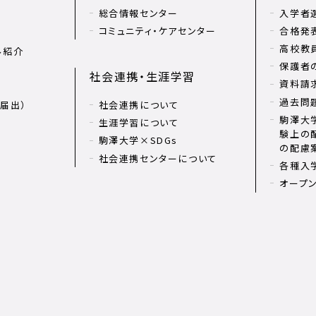
総合情報センター
入学者
コミュニティ・ケアセンター
合格発
高校教
ル紹介
保護者
社会連携・生涯学習
資料請
過去問
届出）
社会連携について
駒澤大学
生涯学習について
験上の
駒澤大学×SDGs
の配慮
社会連携センターについて
各種入
オープ