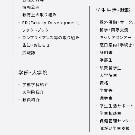
情報公開
学生生活・就職
教育上の取り組み
課外活動・サーク
FD（Faculty Development）
留学・国際交流
ファクトブック
キャリアセンター
コンプライアンス等の取り組み
窓口案内（手続き・
告知・お知らせ
証明書
広報誌
学部生
私費留学生
学部・大学院
大学院生
資格
学部学科紹介
学費等
大学院紹介
奨学金
教員紹介
学生生活サポート
学生相談室
保健管理センター
障がい学生支援