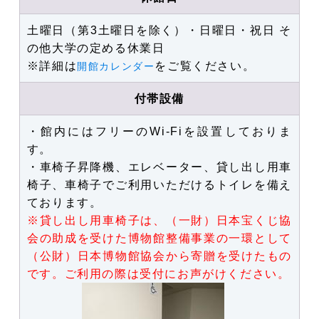
土曜
日
（第3土曜
日
を除く）・日曜
日
・祝
日
そ
の他大学の定める休業日
※詳細は
をご覧ください。
開館カレンダー
付帯設備
・館内にはフリーのWi-Fiを設置しておりま
す。
・車椅子昇降機、エレベーター、貸し出し用車
椅子、車椅子でご利用いただけるトイレを備え
ております。
※貸し出し用車椅子は、（一財）日本宝くじ協
会の助成を受けた博物館整備事業の一環として
（公財）日本博物館協会から寄贈を受けたもの
です。ご利用の際は受付にお声がけください。