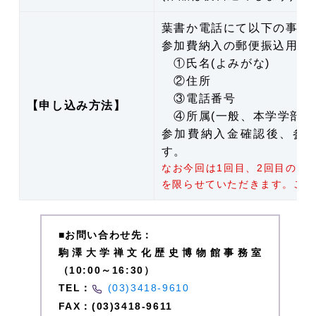
葉書か電話にて以下の事項
参加費納入の郵便振込用紙
①氏名(よみがな)
②住所
③電話番号
【申し込み方法】
④所属(一般、本学学部生
参加費納入金確認後、参
す。
なお今回は1回目、2回目の両
を限らせていただきます。ご了
■お問い合わせ先：
駒澤大学禅文化歴史博物館事務室
（10:00～16:30）
TEL：
(03)3418-9610
FAX：(03)3418-9611