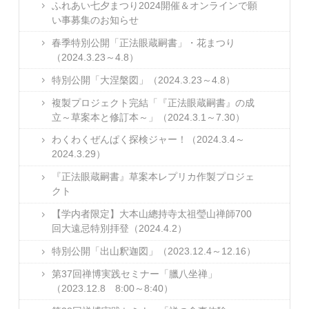
ふれあい七夕まつり2024開催＆オンラインで願
い事募集のお知らせ
春季特別公開「正法眼蔵嗣書」・花まつり
（2024.3.23～4.8）
特別公開「大涅槃図」（2024.3.23～4.8）
複製プロジェクト完結「『正法眼蔵嗣書』の成
立～草案本と修訂本～」（2024.3.1～7.30）
わくわくぜんぱく探検ジャー！（2024.3.4～
2024.3.29）
『正法眼蔵嗣書』草案本レプリカ作製プロジェ
クト
【学内者限定】大本山總持寺太祖瑩山禅師700
回大遠忌特別拝登（2024.4.2）
特別公開「出山釈迦図」（2023.12.4～12.16）
第37回禅博実践セミナー「臘八坐禅」
（2023.12.8 8:00～8:40）