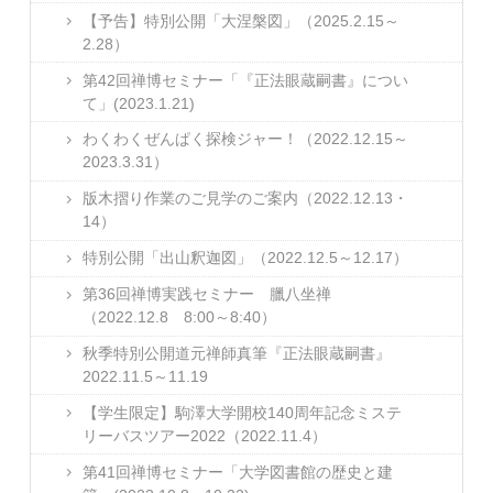
【予告】特別公開「大涅槃図」（2025.2.15～
2.28）
第42回禅博セミナー「『正法眼蔵嗣書』につい
て」(2023.1.21)
わくわくぜんぱく探検ジャー！（2022.12.15～
2023.3.31）
版木摺り作業のご見学のご案内（2022.12.13・
14）
特別公開「出山釈迦図」（2022.12.5～12.17）
第36回禅博実践セミナー 臘八坐禅
（2022.12.8 8:00～8:40）
秋季特別公開道元禅師真筆『正法眼蔵嗣書』
2022.11.5～11.19
【学生限定】駒澤大学開校140周年記念ミステ
リーバスツアー2022（2022.11.4）
第41回禅博セミナー「大学図書館の歴史と建