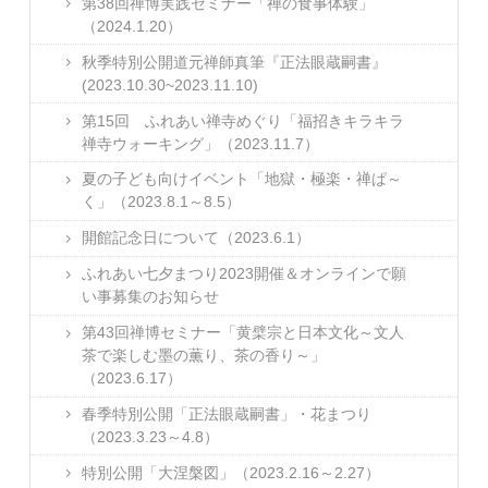
第38回禅博実践セミナー「禅の食事体験」
（2024.1.20）
秋季特別公開道元禅師真筆『正法眼蔵嗣書』
(2023.10.30~2023.11.10)
第15回 ふれあい禅寺めぐり「福招きキラキラ
禅寺ウォーキング」（2023.11.7）
夏の子ども向けイベント「地獄・極楽・禅ぱ～
く」（2023.8.1～8.5）
開館記念日について（2023.6.1）
ふれあい七夕まつり2023開催＆オンラインで願
い事募集のお知らせ
第43回禅博セミナー「黄檗宗と日本文化～文人
茶で楽しむ墨の薫り、茶の香り～」
（2023.6.17）
春季特別公開「正法眼蔵嗣書」・花まつり
（2023.3.23～4.8）
特別公開「大涅槃図」（2023.2.16～2.27）