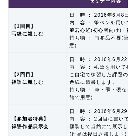
セミナー内容
日 時 ： 2016年6月8日(
内 容 ： 筆ペンを用いて
【1回目】
般若心経(初心者向け)・観音
写経に親しむ
持ち物 ： 持参品不要(筆
意)
日 時 ： 2016年6月22日
内 容 ： 毛筆を用いて禅
【2回目】
ご自宅で練習した課題の禅
禅語に親しむ
色紙に清書します。
持ち物 ： 筆・墨・硯など
館で用意)
日 時 ： 2016年6月29日(
【参加者特典】
内 容 ： 2回目に書いて
禅語作品展示会
額装して当館にて展示しま
(作品は後日返却します)