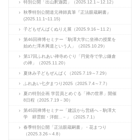
特別公開「出山釈迦図」（2025.12.1～12.12）
秋季特別公開道元禅師真筆『正法眼蔵嗣書』
(2025.11.1~11.15)
子どもぜんぱくぬりえ展（2025.9.16～11.2）
第46回禅博セミナー「駒澤大学に坐禅の授業を
始めた澤木興道という人」（2025.10.29）
第17回ふれあい禅寺めぐり「円覚寺で学ぶ鎌倉
の禅」（2025.11.20）
夏休み子どもぜんぱく（2025.7.19～7.29）
ふれあい七夕まつり2025（2025.7.4～7.7）
夏の特別企画 学芸員とめぐる「禅の世界」開催
8日程（2025.7.19－30）
第45回禅博セミナー「建設から営繕へ－駒澤大
学 耕雲館・洋館...－」（2025.7.1）
春季特別公開「正法眼蔵嗣書」・花まつり
（2025.3.26～4.8）