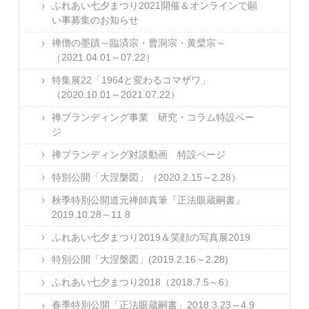
ふれあい七夕まつり2021開催＆オンラインで願
い事募集のお知らせ
禅僧の墨蹟～臨済宗・曹洞宗・黄檗宗～
（2021.04.01～07.22）
特集展22「1964と変わるコマザワ」
（2020.10.01～2021.07.22）
禅ブランディング事業 研究・コラム特設ペー
ジ
禅ブランディング対談動画 特設ページ
特別公開「大涅槃図」（2020.2.15～2.28）
秋季特別公開道元禅師真筆『正法眼蔵嗣書』
2019.10.28～11.8
ふれあい七夕まつり2019＆笑顔の写真展2019
特別公開「大涅槃図」(2019.2.16～2.28)
ふれあい七夕まつり2018（2018.7.5～6）
春季特別公開「正法眼蔵嗣書」2018.3.23～4.9