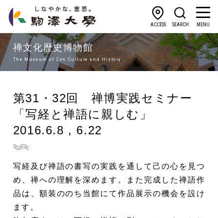
ACCESS
SEARCH
MENU
禅文化歴史博物館
The Museum of Zen Culture and History
第31・32回 禅博実践セミナー
「写経と禅語に親しむ」
2016.6.8 , 6.22
写経及び禅語の書写の実践を通して己の心を見つ
め、禅への理解を深めます。また完成した禅語作
品は、額装ののち当館にて作品展示の機会を設け
ます。