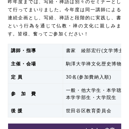
昨年度までは、写経・禅語は別々のセミナーとし
て行ってまいりました。今年度は同一講師による
連続企画とし、写経、禅語と段階的に実践し、書
という行為を通じて仏教・禅の文化に親しみま
す。皆様、奮ってご参加ください！
講師・指導
書家 綾部宏行(文学博士・
主催・会場
駒澤大学禅文化歴史博物館
定 員
30名(参加費納入順)
一般・他大学生・本学聴講生
参 加 費
本学学部生・大学院生 10
後 援
世田谷区教育委員会