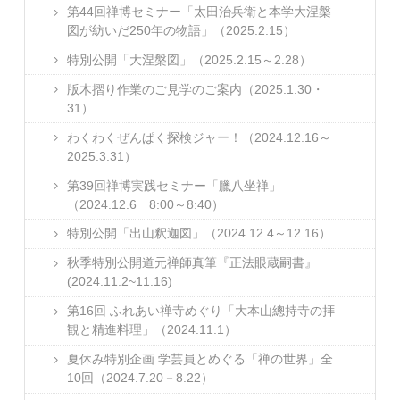
第44回禅博セミナー「太田治兵衛と本学大涅槃
図が紡いだ250年の物語」（2025.2.15）
特別公開「大涅槃図」（2025.2.15～2.28）
版木摺り作業のご見学のご案内（2025.1.30・
31）
わくわくぜんぱく探検ジャー！（2024.12.16～
2025.3.31）
第39回禅博実践セミナー「臘八坐禅」
（2024.12.6 8:00～8:40）
特別公開「出山釈迦図」（2024.12.4～12.16）
秋季特別公開道元禅師真筆『正法眼蔵嗣書』
(2024.11.2~11.16)
第16回 ふれあい禅寺めぐり「大本山總持寺の拝
観と精進料理」（2024.11.1）
夏休み特別企画 学芸員とめぐる「禅の世界」全
10回（2024.7.20－8.22）