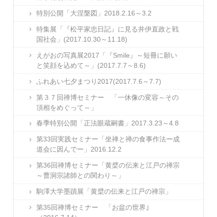
特別公開「大涅槃図」2018.2.16～3.2
特集展「『松平家忠日記』に見る井伊直政と戦
国社会」(2017.10.30～11.18)
えがおの写真展2017「『Smile』～短冊に願い
と笑顔を込めて～」(2017.7.7～8.6)
ふれあい七夕まつり2017(2017.7.6～7.7)
第３７回禅博セミナー 「一休像の変容～その
頂相をめぐって～」
春季特別公開「正法眼蔵嗣書」2017.3.23～4.8
第33回実践セミナー「坐禅と禅の食事作法ー成
道会に因んでー」2016.12.2
第36回禅博セミナー「黄檗の伝来と江戸の禅宗
～曹洞宗諸師との関わり～」
駒澤大学墨蹟展「黄檗の伝来と江戸の禅宗」
第35回禅博セミナー 「お盆の世界｣