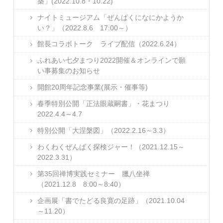
築」(2022.10.8・10.22)
ナイトミュージアム「ぜんぱくになにかようか
い？」（2022.8.6 17:00～）
館長コラボトーク ライブ配信（2022.6.24）
ふれあい七夕まつり2022開催＆オンラインで願
い事募集のお知らせ
開館20周年記念事業(展示・催事等)
春季特別公開「正法眼蔵嗣書」・花まつり
2022.4.4～4.7
特別公開「大涅槃図」（2022.2.16～3.3）
わくわくぜんぱく探検ジャー！（2021.12.15～
2022.3.31）
第35回禅博実践セミナー 臘八坐禅
（2021.12.8 8:00～8:40）
企画展「書でたどる良寛の足跡」（2021.10.04
～11.20）