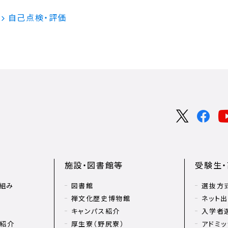
自己点検・評価
施設・図書館等
受験生
組み
図書館
選抜方
禅文化歴史博物館
ネット
キャンパス紹介
入学者
リ紹介
厚生寮（野尻寮）
アドミッ