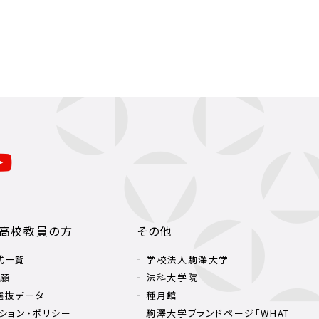
・高校教員の方
その他
式一覧
学校法人駒澤大学
出願
法科大学院
選抜データ
種月館
ション・ポリシー
駒澤大学ブランドページ「WHAT