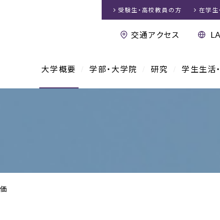
受験生・高校教員
の方
在学生
交通アクセス
大学概要
学部・大学院
研究
学生生活
価