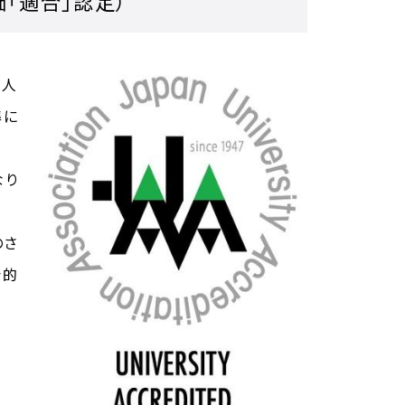
「適合」認定）
法人
準に
なり
のさ
会的