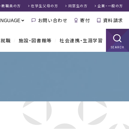
・教職員
の方
在学生父母
の方
同窓生
の方
企業・一般
の方
お問い合わせ
寄付
資料請求
・就職
施設・図書館等
社会連携・生涯学習
SEARCH