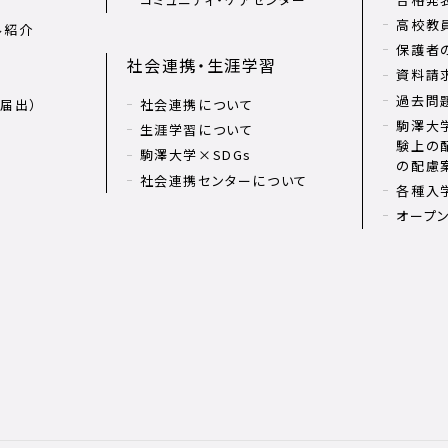
高校教
ル紹介
保護者
社会連携・生涯学習
資料請
過去問
届出）
社会連携について
駒澤大学
生涯学習について
験上の
駒澤大学×SDGs
の配慮
社会連携センターについて
各種入
オープ