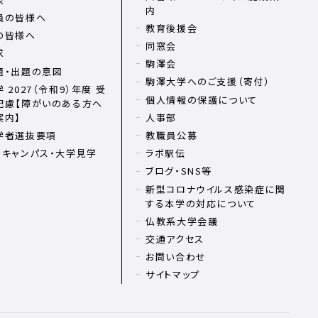
内
員の皆様へ
教育後援会
の皆様へ
同窓会
求
駒澤会
題・出題の意図
駒澤大学へのご支援（寄付）
 2027（令和9）年度 受
個人情報の保護について
配慮【障がいのある方へ
案内】
人事部
学者選抜要項
教職員公募
ンキャンパス・大学見学
ラボ駅伝
ブログ・SNS等
新型コロナウイルス感染症に関
する本学の対応について
仏教系大学会議
交通アクセス
お問い合わせ
サイトマップ