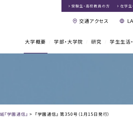
受験生・高校教員
の方
在学生
交通アクセス
大学概要
学部・大学院
研究
学生生活
紙『学園通信』
>
『学園通信』 第350号（1月15日発行）