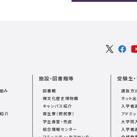
施設・図書館等
受験生
組み
図書館
選抜方
禅文化歴史博物館
ネット
キャンパス紹介
入学者
リ紹介
厚生寮（野尻寮）
アドミッ
学生食堂・売店
大学院
総合情報センター
入学者
コミュニティ・ケアセンター
合格発