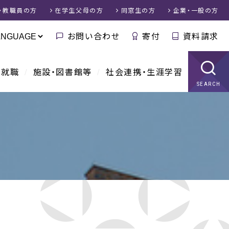
・教職員
の方
在学生父母
の方
同窓生
の方
企業・一般
の方
お問い合わせ
寄付
資料請求
・就職
施設・図書館等
社会連携・生涯学習
SEARCH