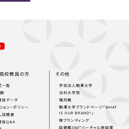
・高校教員の方
その他
式一覧
学校法人駒澤大学
出願
法科大学院
選抜データ
種月館
ション・ポリシー
駒澤大学ブランドページ「WHAT
IS OUR BRAND?」
入試概要
禅ブランディング
選抜Q&A
図書館360°バーチャル施設案
表