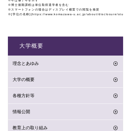
※年は修了年を示す
※博士後期課程は単位取得退学者を含む
※スマートフォンの場合はディスプレイ横置での閲覧を推奨
※[学位の名称](https://www.komazawa-u.ac.jp/about/disclosure/study.h
大学概要
理念とあゆみ
大学の概要
各種方針等
情報公開
教育上の取り組み