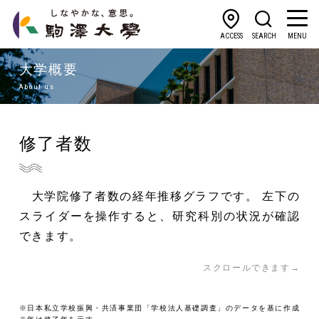
ACCESS
SEARCH
MENU
大学概要
About us
修了者数
大学院修了者数の経年推移グラフです。 左下の
スライダーを操作すると、研究科別の状況が確認
できます。
スクロールできます→
※日本私立学校振興・共済事業団「学校法人基礎調査」のデータを基に作成