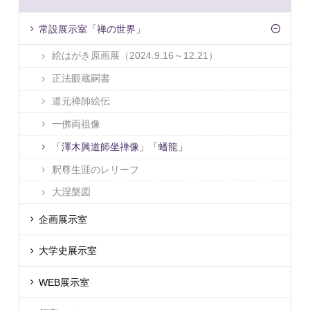
常設展示室「禅の世界」
絵はがき原画展（2024.9.16～12.21）
正法眼蔵嗣書
道元禅師絵伝
一佛両祖像
「澤木興道師坐禅像」「蟠龍」
釈尊生涯のレリーフ
大涅槃図
企画展示室
大学史展示室
WEB展示室