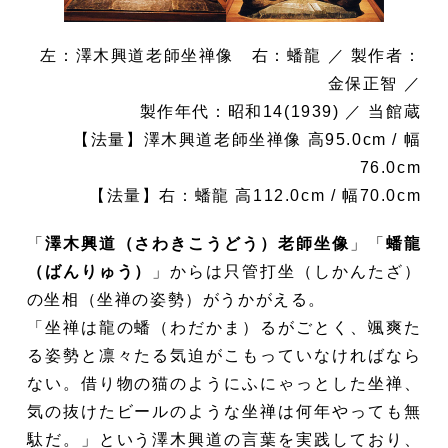
左：澤木興道老師坐禅像 右：蟠龍
／ 製作者：
金保正智 ／
製作年代：昭和14(1939) ／ 当館蔵
【法量】澤木興道老師坐禅像 高95.0cm / 幅
76.0cm
【法量】右：蟠龍 高112.0cm / 幅70.0cm
「
澤木興道（さわきこうどう）老師坐像
」「
蟠龍
（ばんりゅう）
」からは只管打坐（しかんたざ）
の坐相（坐禅の姿勢）がうかがえる。
「坐禅は龍の蟠（わだかま）るがごとく、颯爽た
る姿勢と凛々たる気迫がこもっていなければなら
ない。借り物の猫のようにふにゃっとした坐禅、
気の抜けたビールのような坐禅は何年やっても無
駄だ。」という澤木興道の言葉を実践しており、