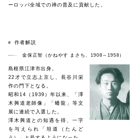
ーロッパ全域での禅の普及に貢献した。
作者解説
金保正智（かねやす まさち、1908～1958）
島根県江津市出身。
22才で立志上京し、長谷川栄
作の門下となる。
昭和14（1939）年以来、「澤
木興道老師像」「蟠龍」等文
展に連続で入選した。
澤木興道との知遇を得、一字
を与えられ「坦道（たんど
う）」と号するようになった。