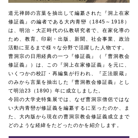
道元禅師の言葉を抽出して編纂された『洞上在家
修証義』の編者である大内青巒（1845～1918）
は、明治・大正時代の仏教研究者で、在家化導の
ため、教育、印刷・出版、新聞、社会事業、政治
活動に至るまで様々な分野で活躍した人物です。
曹洞宗の日用経典の一つ『修証義』（『曹洞教会
修証義』）は、この『洞上在家修証義』を元に、
いくつかの校訂・再編集が行われ、『正法眼蔵』
のみから言葉を抽出した『曹洞教会修証義』とし
て明治23（1890）年に成立しました。
今回の大学史特集展では、なぜ曹洞宗僧侶ではな
い大内青巒が修証義を編纂するに至ったのか、ま
た、大内版から現在の曹洞宗教会修証義成立まで
どのような経緯をたどったのかを紹介します。