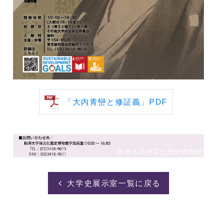
「大内青巒と修証義」PDF
大学史展示室一覧に戻る