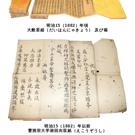
明治15（1882）年頃
大般若経（だいはんにゃきょう） 及び箱
明治15（1882）年以前
曹洞宗大学林回向双紙（えこうぞうし）