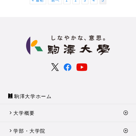
« 最初
前へ
1
2
3
4
5
駒澤大学ホーム
大学概要
学部・大学院