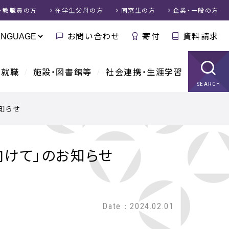
・教職員
の方
在学生父母
の方
同窓生
の方
企業・一般
の方
お問い合わせ
寄付
資料請求
・就職
施設・図書館等
社会連携・生涯学習
SEARCH
知らせ
向けて」のお知らせ
Date：2024.02.01