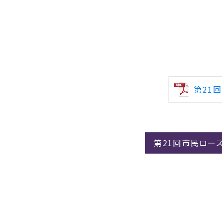
第21
第21回市民ロー