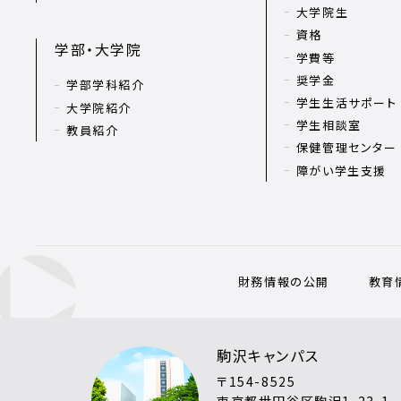
大学院生
資格
学部・大学院
学費等
奨学金
学部学科紹介
学生生活サポート
大学院紹介
学生相談室
教員紹介
保健管理センター
障がい学生支援
財務情報の公開
教育
駒沢キャンパス
〒154-8525
東京都世田谷区駒沢1-23-1