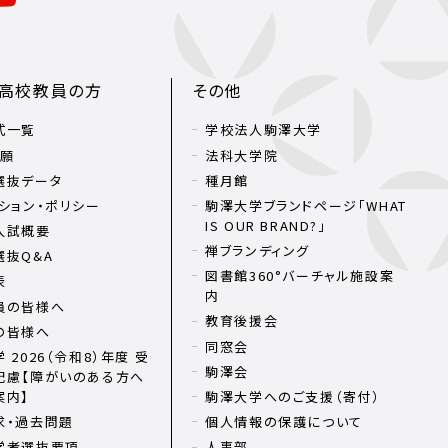
・高校教員の方
その他
式一覧
学校法人駒澤大学
出願
法科大学院
選抜データ
種月館
ション・ポリシー
駒澤大学ブランドページ「WHAT
IS OUR BRAND?」
入試概要
禅ブランディング
選抜Q&A
図書館360°バーチャル施設案
表
内
員の皆様へ
教育後援会
の皆様へ
同窓会
 2026（令和8）年度 受
駒澤会
配慮【障がいのある方へ
案内】
駒澤大学へのご支援（寄付）
求・過去問題
個人情報の保護について
学者選抜要項
人事部