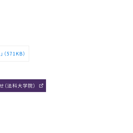
571KB）
せ（法科大学院）