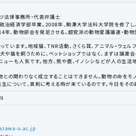
ツ法律事務所・代表弁護士
学政治経済学部卒業。2008年、駒澤大学法科大学院を修了し
014年、動物部会を発足させる。超党派の動物愛護議連・動物
っています。地域猫、TNR活動、さくら耳、アニマル・ウェル
、犬や猫を飼うために、ペットショップではなく、まずは譲渡
メニューも人気です。他方、熊や鹿、イノシシなどが人の生活
物との関わりなく成立することはできません。動物の命をモ
共生について、真剣に考える時が来ているのです。今日をその
料
学院
zawa-u.ac.jp