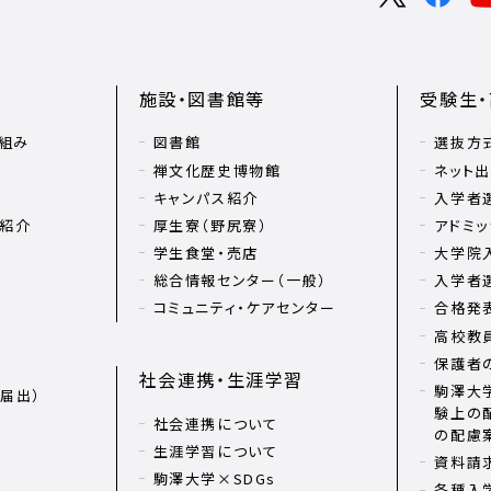
施設・図書館等
受験生
組み
図書館
選抜方
禅文化歴史博物館
ネット
キャンパス紹介
入学者
リ紹介
厚生寮（野尻寮）
アドミッ
学生食堂・売店
大学院
総合情報センター（一般）
入学者
コミュニティ・ケアセンター
合格発
高校教
保護者
社会連携・生涯学習
駒澤大学
届出）
験上の
社会連携について
の配慮
生涯学習について
資料請
駒澤大学×SDGs
各種入