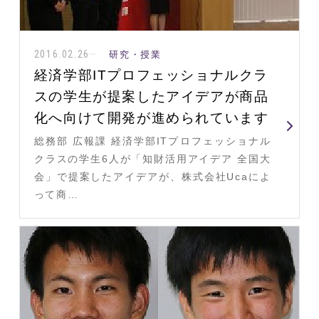
2016.02.26
研究・授業
経済学部ITプロフェッショナルクラ
スの学生が提案したアイデアが商品
化へ向けて開発が進められています
総務部 広報課 経済学部ITプロフェッショナル
クラスの学生6人が「知財活用アイデア 全国大
会」で提案したアイデアが、株式会社Ucaによ
って商…