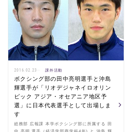
2016.02.23
課外活動
ボクシング部の田中亮明選手と沖島
輝選手が「リオデジャネイロオリン
ピック アジア・オセアニア地区予
選」に日本代表選手として出場しま
す
総務部 広報課 本学ボクシング部に所属する 田
中 亮明 選手（経済学部商学科4年) と 沖島 輝