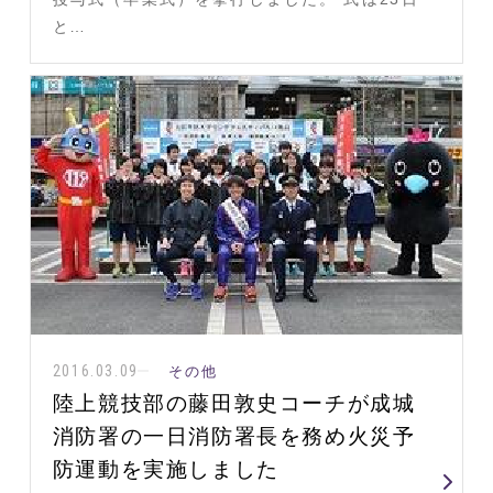
と…
2016.03.09
その他
陸上競技部の藤田敦史コーチが成城
消防署の一日消防署長を務め火災予
防運動を実施しました