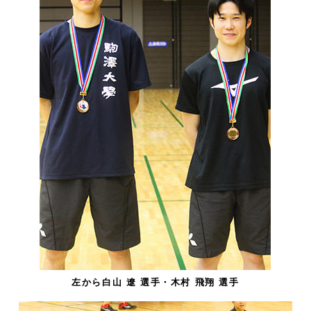
左から白山 遼 選手・木村 飛翔 選手