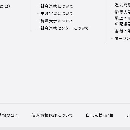
過去問
届出）
社会連携について
駒澤大学
生涯学習について
験上の
駒澤大学×SDGs
の配慮
社会連携センターについて
各種入
オープ
情報の公開
個人情報保護について
自己点検・評価