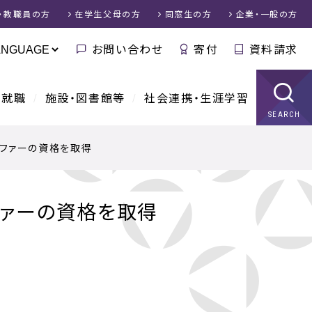
・教職員
の方
在学生父母
の方
同窓生
の方
企業・一般
の方
お問い合わせ
寄付
資料請求
・就職
施設・図書館等
社会連携・生涯学習
SEARCH
ルファーの資格を取得
ファーの資格を取得