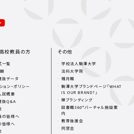
・高校教員の方
その他
式一覧
学校法人駒澤大学
出願
法科大学院
選抜データ
種月館
ション・ポリシー
駒澤大学ブランドページ「WHAT
IS OUR BRAND?」
入試概要
禅ブランディング
選抜Q&A
図書館360°バーチャル施設案
表
内
員の皆様へ
教育後援会
の皆様へ
同窓会
求