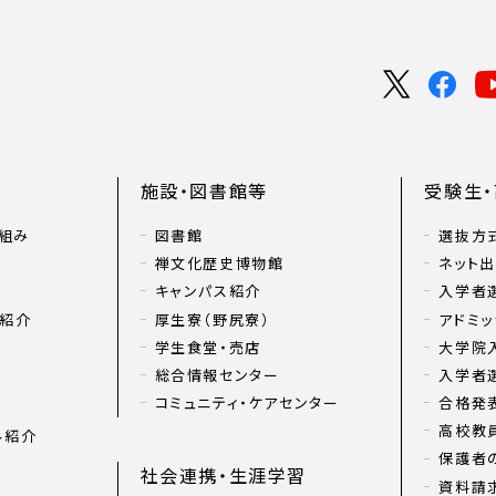
施設・図書館等
受験生
組み
図書館
選抜方
禅文化歴史博物館
ネット
キャンパス紹介
入学者
リ紹介
厚生寮（野尻寮）
アドミッ
学生食堂・売店
大学院
総合情報センター
入学者
コミュニティ・ケアセンター
合格発
高校教
ル紹介
保護者
社会連携・生涯学習
資料請