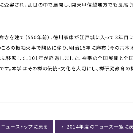
に受容され、乱世の中で展開し、関東甲信越地方でも長尾（後
祥寺を建て（550年前）、徳川家康が江戸城に入って３年目
半のころの振袖火事で駒込に移り、明治15年に麻布（今の六
地に移転して、101年が経過しました。禅宗の全国展開と全国
です。本学はその禅の伝統・文化を大切にし、禅研究教育の
ニューストップに戻る
2014年度のニュース一覧に