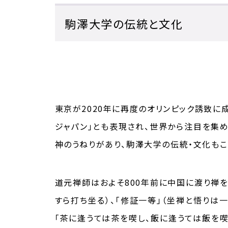
駒澤大学の伝統と文化
東京が2020年に再度のオリンピック誘致に
ジャパン」とも表現され、世界から注目を集
神のうねりがあり、駒澤大学の伝統・文化もこ
道元禅師はおよそ800年前に中国に渡り禅を
すら打ち坐る）、「修証一等」（坐禅と悟りは
「茶に逢うては茶を喫し、飯に逢うては飯を