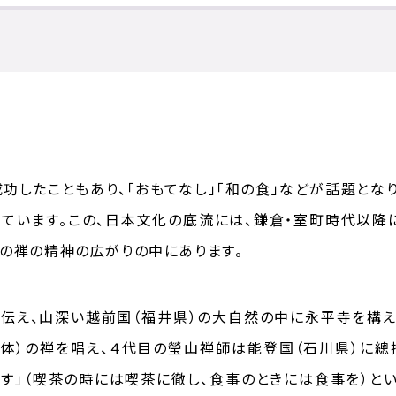
成功したこともあり、「おもてなし」「和の食」などが話題とな
めています。この、日本文化の底流には、鎌倉・室町時代以降
の禅の精神の広がりの中にあります。
伝え、山深い越前国（福井県）の大自然の中に永平寺を構えて
一体）の禅を唱え、４代目の瑩山禅師は能登国（石川県）に總
喫す」（喫茶の時には喫茶に徹し、食事のときには食事を）と