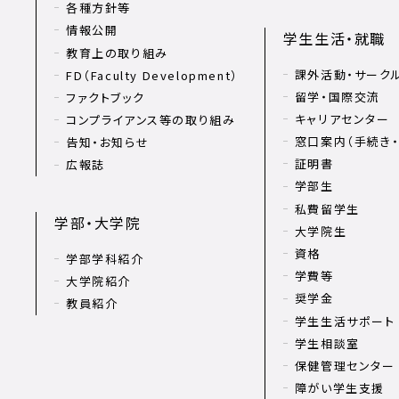
各種方針等
情報公開
学生生活・就職
教育上の取り組み
課外活動・サーク
FD（Faculty Development）
留学・国際交流
ファクトブック
キャリアセンター
コンプライアンス等の取り組み
窓口案内（手続き・
告知・お知らせ
証明書
広報誌
学部生
私費留学生
学部・大学院
大学院生
資格
学部学科紹介
学費等
大学院紹介
奨学金
教員紹介
学生生活サポート
学生相談室
保健管理センター
障がい学生支援