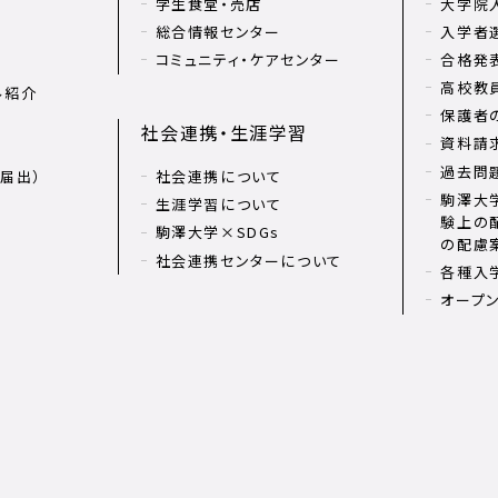
学生食堂・売店
大学院
総合情報センター
入学者
コミュニティ・ケアセンター
合格発
高校教
ル紹介
保護者
社会連携・生涯学習
資料請
過去問
届出）
社会連携について
駒澤大学
生涯学習について
験上の
駒澤大学×SDGs
の配慮
社会連携センターについて
各種入
オープ