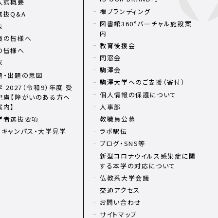
入試概要
禅ブランディング
選抜Q&A
図書館360°バーチャル施設案
表
内
員の皆様へ
教育後援会
の皆様へ
同窓会
求
駒澤会
題・出題の意図
駒澤大学へのご支援（寄付）
 2027（令和9）年度 受
個人情報の保護について
配慮【障がいのある方へ
案内】
人事部
学者選抜要項
教職員公募
ンキャンパス・大学見学
ラボ駅伝
ブログ・SNS等
新型コロナウイルス感染症に関
する本学の対応について
仏教系大学会議
交通アクセス
お問い合わせ
サイトマップ