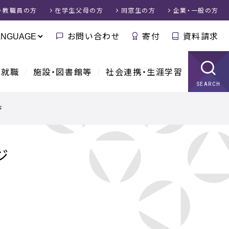
・教職員
の方
在学生父母
の方
同窓生
の方
企業・一般
の方
お問い合わせ
寄付
資料請求
・就職
施設・図書館等
社会連携・生涯学習
SEARCH
ジ
ジ