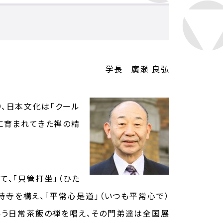
学長 廣瀬 良弘
り、日本文化は「クール
に育まれてきた禅の精
、「只管打坐」（ひた
持寺を構え、「平常心是道」（いつも平常心で）
いう日常茶飯の禅を唱え、その門弟達は全国展