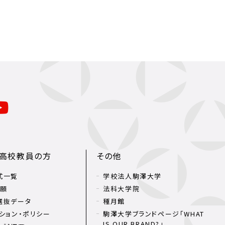
・高校教員の方
その他
式一覧
学校法人駒澤大学
出願
法科大学院
選抜データ
種月館
ション・ポリシー
駒澤大学ブランドページ「WHAT
IS OUR BRAND?」