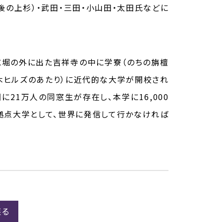
の上杉）・武田・三田・小山田・太田氏などに
に堀の外に出た吉祥寺の中に学寮（のちの旃檀
本木ヒルズのあたり）に近代的な大学が開校され
に21万人の同窓生が存在し、本学に16,000
拠点大学として、世界に発信して行かなければ
戻る