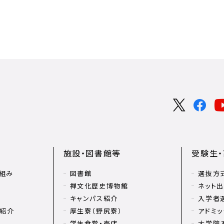
施設・図書館等
受験生
組み
図書館
選抜方
禅文化歴史博物館
ネット
キャンパス紹介
入学者
リ紹介
厚生寮（野尻寮）
アドミッ
学生食堂・売店
大学院