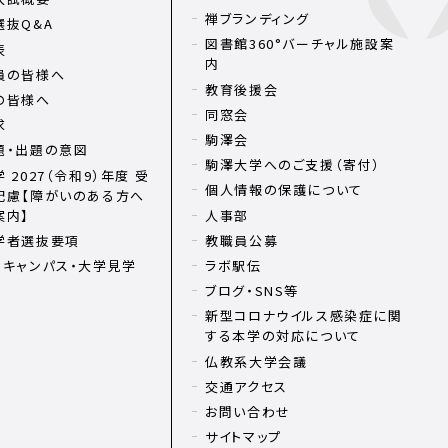
禅ブランディング
選抜Q&A
図書館360°バーチャル施設案
表
内
員の皆様へ
教育後援会
の皆様へ
同窓会
求
駒澤会
題・出題の意図
駒澤大学へのご支援（寄付）
 2027（令和9）年度 受
個人情報の保護について
配慮【障がいのある方へ
案内】
人事部
学者選抜要項
教職員公募
ンキャンパス・大学見学
ラボ駅伝
ブログ・SNS等
新型コロナウイルス感染症に関
する本学の対応について
仏教系大学会議
交通アクセス
お問い合わせ
サイトマップ