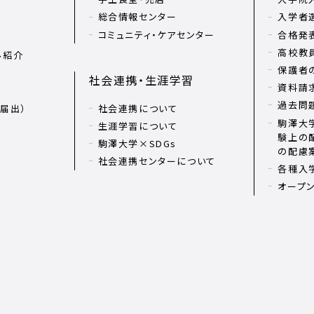
総合情報センター
入学者
コミュニティ・ケアセンター
合格発
高校教
ル紹介
保護者
社会連携・生涯学習
資料請
過去問
届出）
社会連携について
駒澤大学
生涯学習について
験上の
駒澤大学×SDGs
の配慮
社会連携センターについて
各種入
オープ