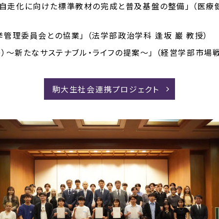
教育の自走化に向けた標準教材の完成と普及基盤の整備」 （医
管理委員会との協業」 （法学部政治学科 逢坂 巌 教授）
on（駒コレ）～新たなサステナブル・ライフの提案～」 （経営学部市
駒大生社会連携プロジェクト