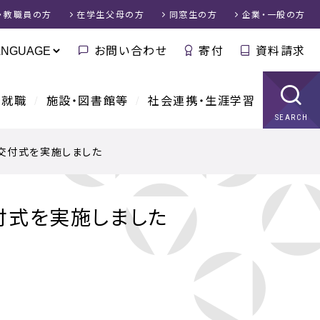
・教職員
の方
在学生父母
の方
同窓生
の方
企業・一般
の方
お問い合わせ
寄付
資料請求
・就職
施設・図書館等
社会連携・生涯学習
SEARCH
交付式を実施しました
付式を実施しました