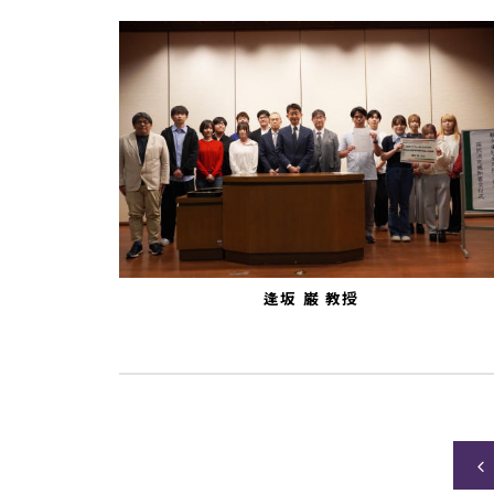
逢坂
巌
教授