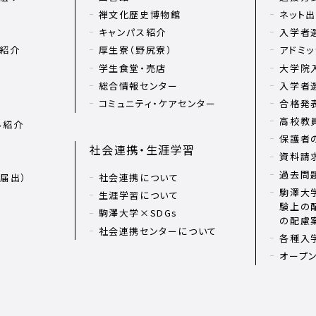
禅文化歴史博物館
ネット
キャンパス紹介
入学者
リ紹介
厚生寮（野尻寮）
アドミッ
学生食堂・売店
大学院
総合情報センター
入学者
コミュニティ・ケアセンター
合格発
高校教
ル紹介
保護者
社会連携・生涯学習
資料請
過去問
届出）
社会連携について
駒澤大学
生涯学習について
験上の
駒澤大学×SDGs
の配慮
社会連携センターについて
各種入
オープ