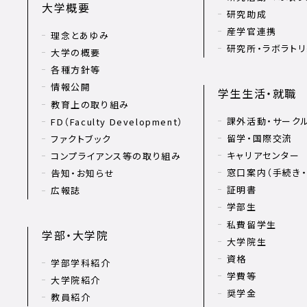
大学概要
研究助成
産学官連携
理念とあゆみ
研究所・ラボラト
大学の概要
各種方針等
情報公開
学生生活・就職
教育上の取り組み
課外活動・サーク
FD（Faculty Development）
留学・国際交流
ファクトブック
キャリアセンター
コンプライアンス等の取り組み
窓口案内（手続き・
告知・お知らせ
証明書
広報誌
学部生
私費留学生
学部・大学院
大学院生
資格
学部学科紹介
学費等
大学院紹介
奨学金
教員紹介