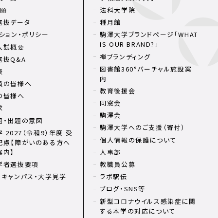
出願
法科大学院
選抜データ
種月館
ション・ポリシー
駒澤大学ブランドページ「WHAT
IS OUR BRAND?」
入試概要
禅ブランディング
選抜Q&A
図書館360°バーチャル施設案
表
内
員の皆様へ
教育後援会
の皆様へ
同窓会
求
駒澤会
題・出題の意図
駒澤大学へのご支援（寄付）
 2027（令和9）年度 受
個人情報の保護について
配慮【障がいのある方へ
案内】
人事部
学者選抜要項
教職員公募
ンキャンパス・大学見学
ラボ駅伝
ブログ・SNS等
新型コロナウイルス感染症に関
する本学の対応について