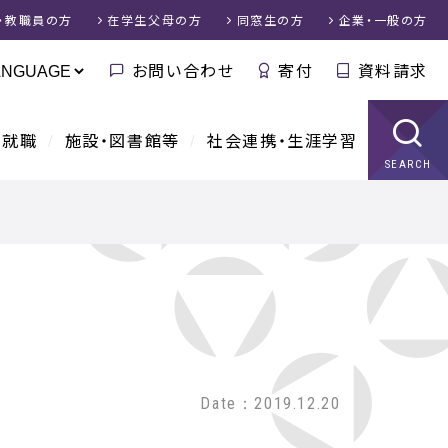
・教職員
の方
在学生父母
の方
同窓生
の方
企業・一般
の方
お問い合わせ
寄付
資料請求
・就職
施設・図書館等
社会連携・生涯学習
SEARCH
Date：2019.12.20