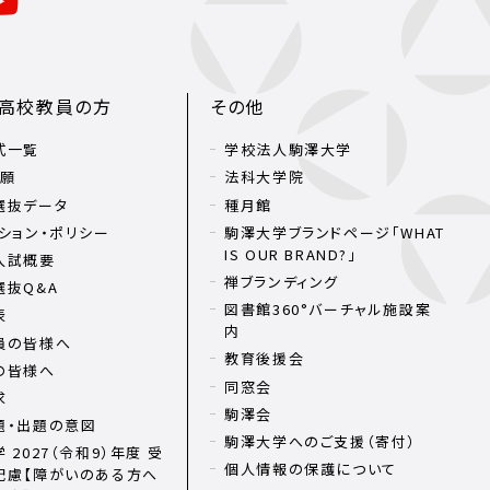
・高校教員の方
その他
式一覧
学校法人駒澤大学
出願
法科大学院
選抜データ
種月館
ション・ポリシー
駒澤大学ブランドページ「WHAT
IS OUR BRAND?」
入試概要
禅ブランディング
選抜Q&A
図書館360°バーチャル施設案
表
内
員の皆様へ
教育後援会
の皆様へ
同窓会
求
駒澤会
題・出題の意図
駒澤大学へのご支援（寄付）
 2027（令和9）年度 受
個人情報の保護について
配慮【障がいのある方へ