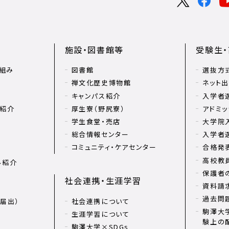
施設・図書館等
受験生
組み
図書館
選抜方
禅文化歴史博物館
ネット
キャンパス紹介
入学者
リ紹介
厚生寮（野尻寮）
アドミッ
学生食堂・売店
大学院
総合情報センター
入学者
コミュニティ・ケアセンター
合格発
高校教
ル紹介
保護者
社会連携・生涯学習
資料請
過去問
届出）
社会連携について
駒澤大学
生涯学習について
験上の
駒澤大学×SDGs