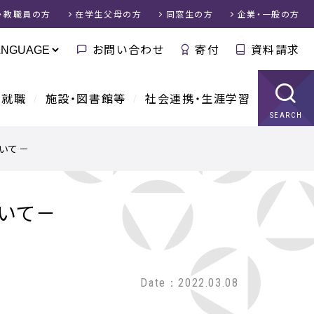
・教職員
の方
在学生父母
の方
同窓生
の方
企業・一般
の方
お問い合わせ
寄付
資料請求
・就職
施設・図書館等
社会連携・生涯学習
SEARCH
いて－
いて－
Date：2022.03.08