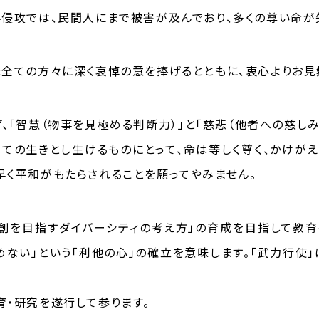
事侵攻では、民間人にまで被害が及んでおり、多くの尊い命が
た全ての方々に深く哀悼の意を捧げるとともに、衷心よりお見
、「智慧（物事を見極める判断力）」と「慈悲（他者への慈し
ての生きとし生けるものにとって、命は等しく尊く、かけが
早く平和がもたらされることを願ってやみません。
創を目指すダイバーシティの考え方」の育成を目指して教育
めない」という「利他の心」の確立を意味します。「武力行使
育・研究を遂行して参ります。