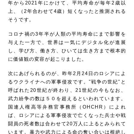
年から2021年にかけて、平均寿命が毎年2歳以
上、（2年合わせて4歳）短くなったと推測される
そうです。
コロナ禍の3年半が人類の平均寿命にまで影響を
与えた一方で、世界は一気にデジタル化が進展
し、学び方、働き方、ひいては生き方まで根本的
に価値観の変容が起こりました。
次にあげられるのが、昨年2月24日のロシアによ
るウクライナへの軍事侵攻です。"戦争の世紀"と
呼ばれた20世紀が終わり、21世紀の今もなお、
武力紛争の数は５０を超えるといわれています。
国連人権高等弁務官事務所（OHCHR）によれ
ば、ロシアによる軍事侵攻で亡くなった兵士や戦
闘員の死者数は合わせて20万人に上るとみられて
います。暴力や武力による命の奪い合いは根絶し