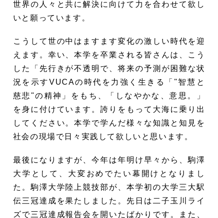
世界の人々と共に解決に向けて力を合わせて欲し
いと願っています。
こうして世の中はますます変化の激しい時代を迎
えます。幸い、本学を卒業される皆さんは、こう
した「先行きが不透明で、将来の予測が困難な状
況を示すVUCAの時代を力強く生きる「"智慧と
慈悲"の精神」をもち、「しなやかな、意思。」
を身に付けています。誇りをもって大海に乗り出
してください。本学で学んだ様々な知識と知見を
社会の現場で日々実践して欲しいと思います。
最後になりますが、今年は年明け早々から、駒澤
大学として、大変おめでたい幕開けとなりまし
た。駒澤大学陸上競技部が、本学初の大学三大駅
伝三冠達成を果たしました。先日は二子玉川ライ
ズで三冠達成報告会を開いたばかりです。また、