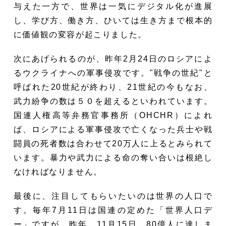
与えた一方で、世界は一気にデジタル化が進展
し、学び方、働き方、ひいては生き方まで根本的
に価値観の変容が起こりました。
次にあげられるのが、昨年2月24日のロシアによ
るウクライナへの軍事侵攻です。"戦争の世紀"と
呼ばれた20世紀が終わり、21世紀の今もなお、
武力紛争の数は５０を超えるといわれています。
国連人権高等弁務官事務所（OHCHR）によれ
ば、ロシアによる軍事侵攻で亡くなった兵士や戦
闘員の死者数は合わせて20万人に上るとみられて
います。暴力や武力による命の奪い合いは根絶し
なければなりません。
最後に、注目してもらいたいのは世界の人口で
す。毎年7月11日は国連の定めた「世界人口デ
ー」ですが、昨年、11月15日、80億人に達しま