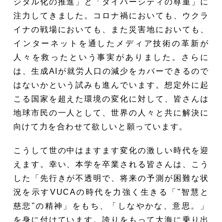
ジタル化の推進」と「ダイバーシティの尊重」に
注力してきました。コロナ禍においても、ウクラ
イナの戦場においても、また災害地においても、
インターネットを通したメディア技術の革新が
人々を救ったという事実がありました。さらに
は、生成AIが就労人口の減少をカバーできるので
はないかという試みも進んでいます。想定外に起
こる国家を超えた環境の変化に対して、皆さんは
地球市民の一人として、世界の人々と共に解決に
向けて力を合わせて欲しいと願っています。
こうして世の中はますます変化の激しい時代を迎
えます。幸い、本学を卒業される皆さんは、こう
した「先行きが不透明で、将来の予測が困難な状
況を示すVUCAの時代を力強く生きる「"智慧と
慈悲"の精神」をもち、「しなやかな、意思。」
を身に付けています。誇りをもって大海に乗り出