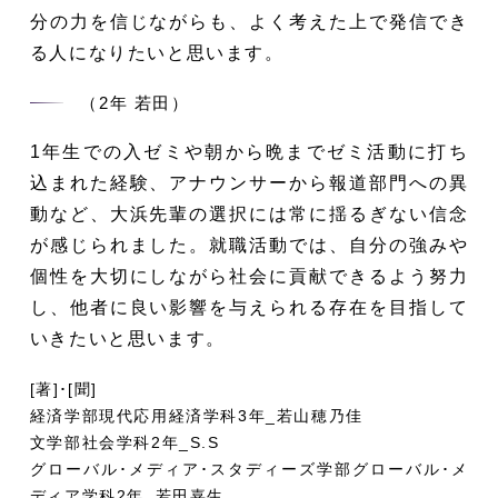
分の力を信じながらも、よく考えた上で発信でき
る人になりたいと思います。
（2年 若田）
1年生での入ゼミや朝から晩までゼミ活動に打ち
込まれた経験、アナウンサーから報道部門への異
動など、大浜先輩の選択には常に揺るぎない信念
が感じられました。就職活動では、自分の強みや
個性を大切にしながら社会に貢献できるよう努力
し、他者に良い影響を与えられる存在を目指して
いきたいと思います。
[著]･[聞]
経済学部現代応用経済学科3年_若山穂乃佳
文学部社会学科2年_S.S
グローバル･メディア･スタディーズ学部グローバル･メ
ディア学科2年_若田嘉生