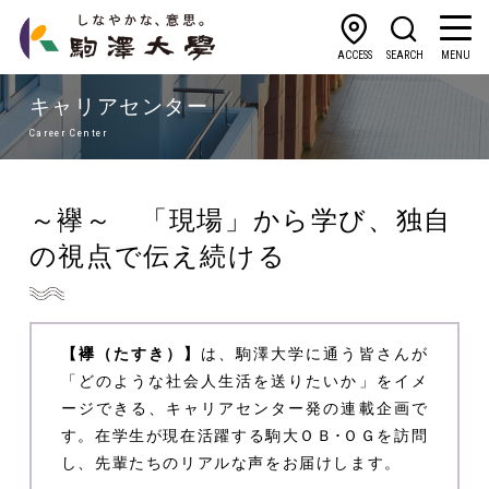
ACCESS
SEARCH
MENU
キャリアセンター
Career Center
～襷～ 「現場」から学び、独自
の視点で伝え続ける
【襷（たすき）】
は、駒澤大学に通う皆さんが
「どのような社会人生活を送りたいか」をイメ
ージできる、キャリアセンター発の連載企画で
す。在学生が現在活躍する駒大ＯＢ･ＯＧを訪問
し、先輩たちのリアルな声をお届けします。