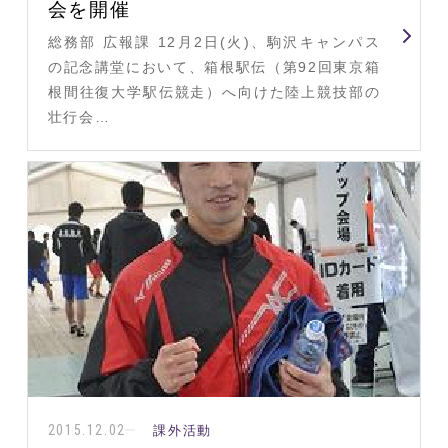
会を開催
総務部 広報課 12月2日(火)、駒沢キャンパス
の記念講堂において、箱根駅伝（第92回東京箱
根間往復大学駅伝競走）へ向けた陸上競技部の
壮行会…
2015.12.02
課外活動