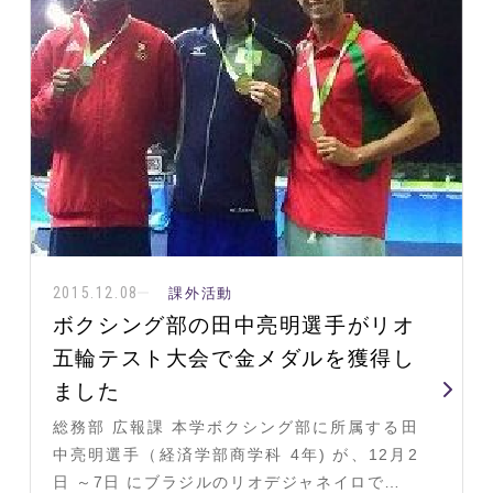
2015.12.08
課外活動
ボクシング部の田中亮明選手がリオ
五輪テスト大会で金メダルを獲得し
ました
総務部 広報課 本学ボクシング部に所属する田
中亮明選手（経済学部商学科 4年) が、12月2
日 ～7日 にブラジルのリオデジャネイロで…