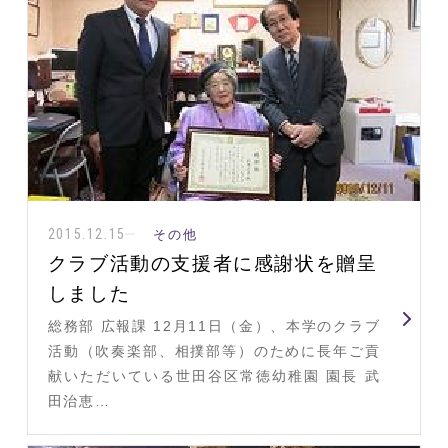
2015.12.15
その他
クラブ活動の支援者に感謝状を贈呈
しました
総務部 広報課 12月11日（金）、本学のクラブ
活動（吹奏楽部、相撲部等）のために長年ご貢
献いただいている世田谷区常徳幼稚園 園長 武
田治恵…