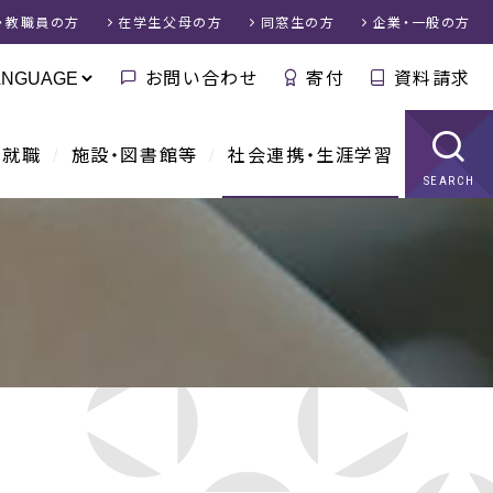
・教職員
の方
在学生父母
の方
同窓生
の方
企業・一般
の方
お問い合わせ
寄付
資料請求
・就職
施設・図書館等
社会連携・生涯学習
SEARCH