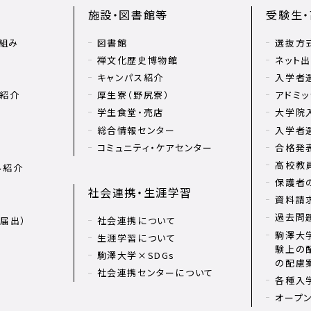
施設・図書館等
受験生
組み
図書館
選抜方
禅文化歴史博物館
ネット
キャンパス紹介
入学者
リ紹介
厚生寮（野尻寮）
アドミッ
学生食堂・売店
大学院
総合情報センター
入学者
コミュニティ・ケアセンター
合格発
高校教
ル紹介
保護者
社会連携・生涯学習
資料請
過去問
届出）
社会連携について
駒澤大学
生涯学習について
験上の
駒澤大学×SDGs
の配慮
社会連携センターについて
各種入
オープ