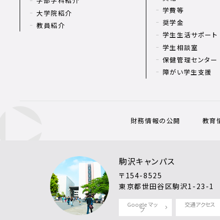
学部学科紹介
学費等
大学院紹介
奨学金
教員紹介
学生生活サポート
学生相談室
保健管理センター
障がい学生支援
財務情報の公開
教育
駒沢キャンパス
〒154-8525
東京都世田谷区駒沢1-23-1
Google マッ
交通アクセス
プ