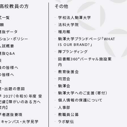
・高校教員の方
その他
式一覧
学校法人駒澤大学
出願
法科大学院
選抜データ
種月館
ション・ポリシー
駒澤大学ブランドページ「WHAT
IS OUR BRAND?」
入試概要
禅ブランディング
選抜Q&A
図書館360°バーチャル施設案
表
内
員の皆様へ
教育後援会
の皆様へ
同窓会
求
駒澤会
題・出題の意図
駒澤大学へのご支援（寄付）
 2027（令和9）年度 受
個人情報の保護について
配慮【障がいのある方へ
案内】
人事部
学者選抜要項
教職員公募
ンキャンパス・大学見学
ラボ駅伝