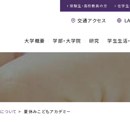
受験生・高校教員
の方
在学生
交通アクセス
大学概要
学部・大学院
研究
学生生活
について
>
夏休みこどもアカデミー