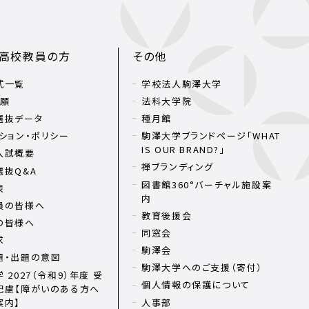
・高校教員の方
その他
式一覧
学校法人駒澤大学
出願
法科大学院
選抜データ
種月館
ション・ポリシー
駒澤大学ブランドページ「WHAT
IS OUR BRAND?」
入試概要
禅ブランディング
選抜Q&A
図書館360°バーチャル施設案
表
内
員の皆様へ
教育後援会
の皆様へ
同窓会
求
駒澤会
題・出題の意図
駒澤大学へのご支援（寄付）
 2027（令和9）年度 受
個人情報の保護について
配慮【障がいのある方へ
案内】
人事部