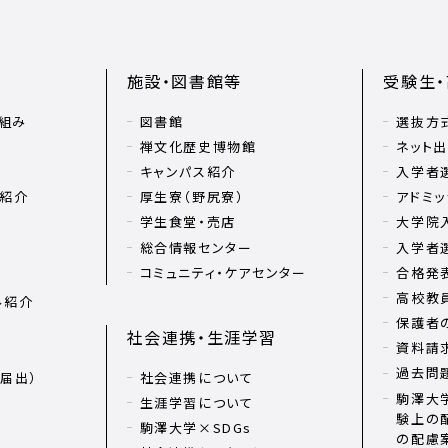
施設・図書館等
受験生
組み
図書館
選抜方
禅文化歴史博物館
ネット
キャンパス紹介
入学者
リ紹介
厚生寮（野尻寮）
アドミッ
学生食堂・売店
大学院
総合情報センター
入学者
コミュニティ・ケアセンター
合格発
高校教
ル紹介
保護者
社会連携・生涯学習
資料請
過去問
届出）
社会連携について
駒澤大学
生涯学習について
験上の
駒澤大学×SDGs
の配慮