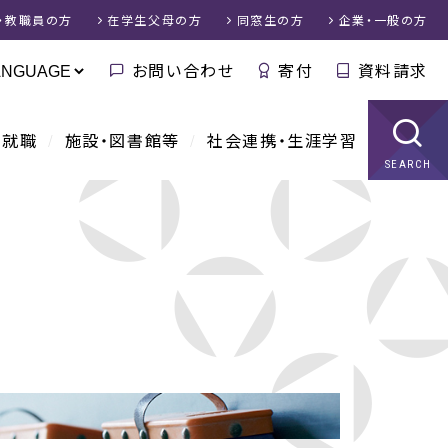
・教職員
の方
在学生父母
の方
同窓生
の方
企業・一般
の方
お問い合わせ
寄付
資料請求
・就職
施設・図書館等
社会連携・生涯学習
SEARCH