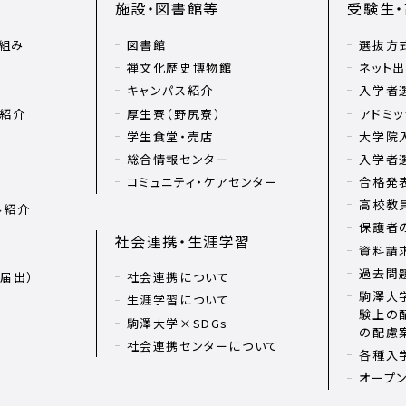
施設・図書館等
受験生
組み
図書館
選抜方
禅文化歴史博物館
ネット
キャンパス紹介
入学者
リ紹介
厚生寮（野尻寮）
アドミッ
学生食堂・売店
大学院
総合情報センター
入学者
コミュニティ・ケアセンター
合格発
高校教
ル紹介
保護者
社会連携・生涯学習
資料請
過去問
届出）
社会連携について
駒澤大学
生涯学習について
験上の
駒澤大学×SDGs
の配慮
社会連携センターについて
各種入
オープ