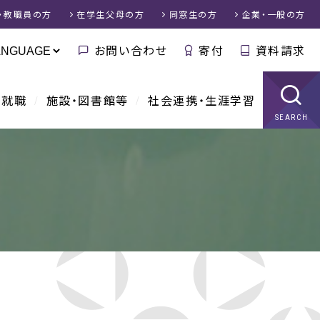
・教職員
の方
在学生父母
の方
同窓生
の方
企業・一般
の方
お問い合わせ
寄付
資料請求
・就職
施設・図書館等
社会連携・生涯学習
SEARCH