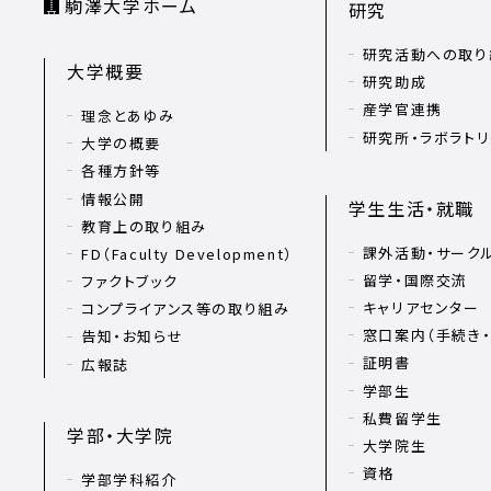
駒澤大学ホーム
研究
研究活動への取り
大学概要
研究助成
産学官連携
理念とあゆみ
研究所・ラボラト
大学の概要
各種方針等
情報公開
学生生活・就職
教育上の取り組み
課外活動・サーク
FD（Faculty Development）
留学・国際交流
ファクトブック
キャリアセンター
コンプライアンス等の取り組み
窓口案内（手続き・
告知・お知らせ
証明書
広報誌
学部生
私費留学生
学部・大学院
大学院生
資格
学部学科紹介