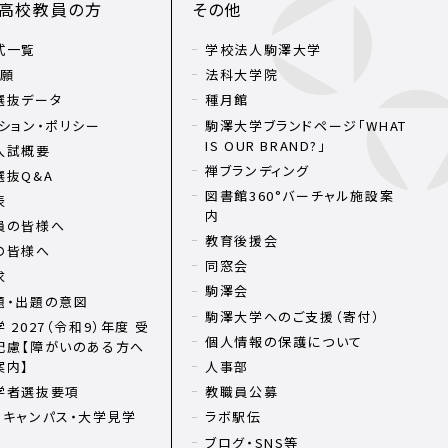
・高校教員の方
その他
式一覧
学校法人駒澤大学
出願
法科大学院
選抜データ
種月館
ション・ポリシー
駒澤大学ブランドページ「WHAT
IS OUR BRAND?」
入試概要
禅ブランディング
選抜Q&A
図書館360°バーチャル施設案
表
内
員の皆様へ
教育後援会
の皆様へ
同窓会
求
駒澤会
題・出題の意図
駒澤大学へのご支援（寄付）
 2027（令和9）年度 受
個人情報の保護について
配慮【障がいのある方へ
案内】
人事部
学者選抜要項
教職員公募
ンキャンパス・大学見学
ラボ駅伝
ブログ・SNS等