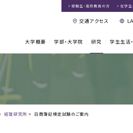
受験生・高校教員
の方
在学生
交通アクセス
大学概要
学部・大学院
研究
学生生活
>
経理研究所
>
日商簿記検定試験のご案内