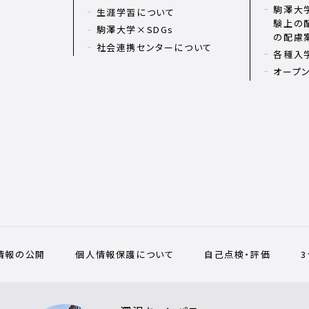
駒澤大学
生涯学習について
験上の
駒澤大学×SDGs
の配慮
社会連携センターについて
各種入
オープ
情報の公開
個人情報保護について
自己点検・評価