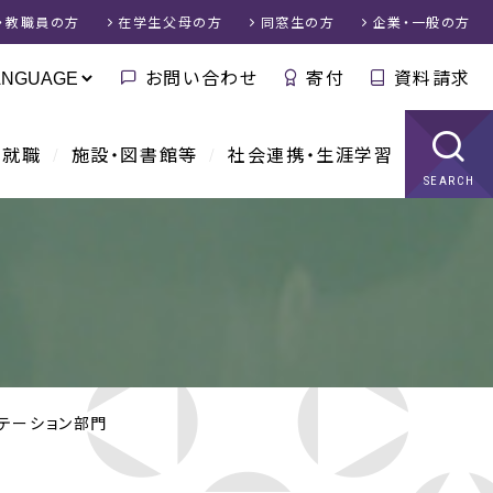
・教職員
の方
在学生父母
の方
同窓生
の方
企業・一般
の方
お問い合わせ
寄付
資料請求
・就職
施設・図書館等
社会連携・生涯学習
SEARCH
ンテーション部門