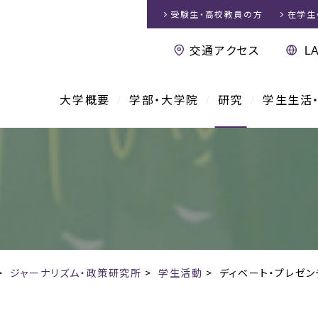
受験生・高校教員
の方
在学生
交通アクセス
大学概要
学部・大学院
研究
学生生活
>
ジャーナリズム・政策研究所
>
学生活動
>
ディベート・プレゼ