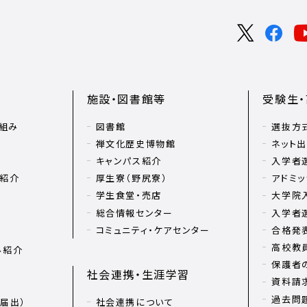
施設・図書館等
受験生
組み
図書館
選抜方
禅文化歴史博物館
ネット
キャンパス紹介
入学者
リ紹介
厚生寮（野尻寮）
アドミッ
学生食堂・売店
大学院
総合情報センター
入学者
コミュニティ・ケアセンター
合格発
高校教
ル紹介
保護者
社会連携・生涯学習
資料請
過去問
届出）
社会連携について