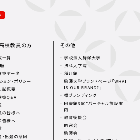
・高校教員の方
その他
式一覧
学校法人駒澤大学
出願
法科大学院
選抜データ
種月館
ション・ポリシー
駒澤大学ブランドページ「WHAT
IS OUR BRAND?」
入試概要
禅ブランディング
選抜Q&A
図書館360°バーチャル施設案
表
内
員の皆様へ
教育後援会
の皆様へ
同窓会
求
駒澤会
題・出題の意図