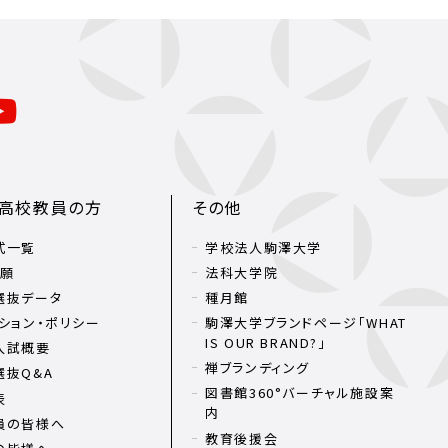
・高校教員の方
その他
式一覧
学校法人駒澤大学
出願
法科大学院
選抜データ
種月館
ション・ポリシー
駒澤大学ブランドページ「WHAT
IS OUR BRAND?」
入試概要
禅ブランディング
選抜Q&A
図書館360°バーチャル施設案
表
内
員の皆様へ
教育後援会