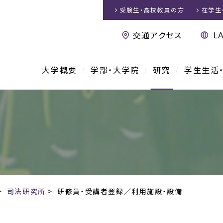
受験生・高校教員
の方
在学生
交通アクセス
大学概要
学部・大学院
研究
学生生活
>
司法研究所
>
研修員・受講者登録／利用施設・設備