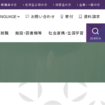
・教職員
の方
在学生父母
の方
同窓生
の方
企業・一般
の方
お問い合わせ
寄付
資料請求
・就職
施設・図書館等
社会連携・生涯学習
SEARCH