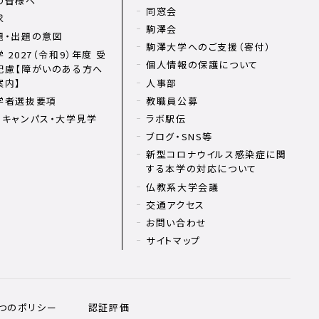
の皆様へ
同窓会
求
駒澤会
題・出題の意図
駒澤大学へのご支援（寄付）
 2027（令和9）年度 受
個人情報の保護について
配慮【障がいのある方へ
案内】
人事部
学者選抜要項
教職員公募
ンキャンパス・大学見学
ラボ駅伝
ブログ・SNS等
新型コロナウイルス感染症に関
する本学の対応について
仏教系大学会議
交通アクセス
お問い合わせ
サイトマップ
3つのポリシー
認証評価