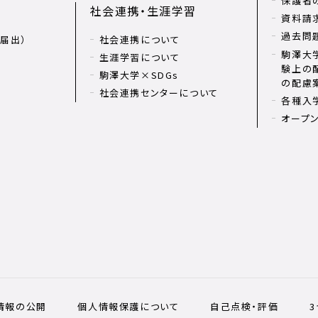
保護者
社会連携・生涯学習
資料請
過去問
届出）
社会連携について
駒澤大学
生涯学習について
験上の
駒澤大学×SDGs
の配慮
社会連携センターについて
各種入
オープ
情報の公開
個人情報保護について
自己点検・評価