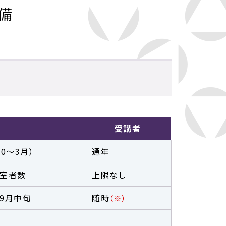
備
受講者
10～3月）
通年
室者数
上限なし
9月中旬
随時
（※）