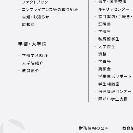
留学・国際交流
ファクトブック
キャリアセンター
コンプライアンス等の取り組み
窓口案内（手続き・
告知・お知らせ
証明書
広報誌
学部生
私費留学生
学部・大学院
大学院生
資格
学部学科紹介
学費等
大学院紹介
奨学金
教員紹介
学生生活サポート
学生相談室
保健管理センター
障がい学生支援
財務情報の公開
教育