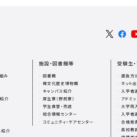
施設・図書館等
受験生
組み
図書館
選抜方
禅文化歴史博物館
ネット
キャンパス紹介
入学者
リ紹介
厚生寮（野尻寮）
アドミッ
学生食堂・売店
大学院
総合情報センター
入学者
コミュニティ・ケアセンター
合格発
高校教
ル紹介